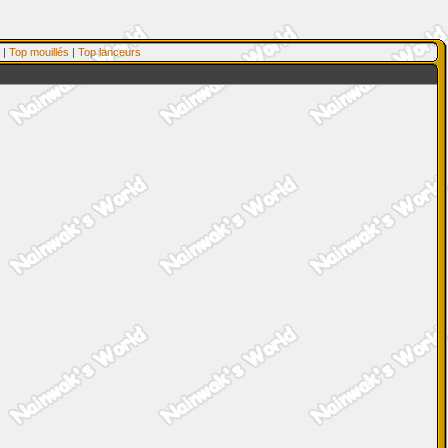
|
Top mouillés
|
Top lanceurs