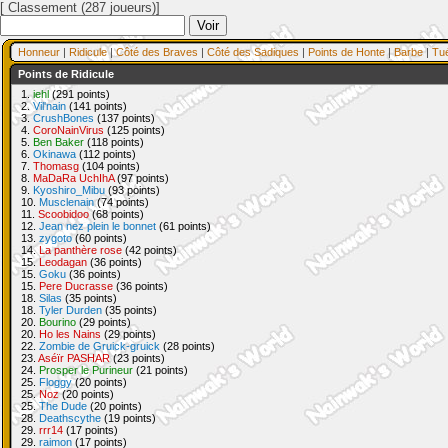
[ Classement (287 joueurs)]
Honneur
|
Ridicule
|
Côté des Braves
|
Côté des Sadiques
|
Points de Honte
|
Barbe
|
Tu
Points de Ridicule
1.
iehl
(291 points)
2.
Vil'nain
(141 points)
3.
CrushBones
(137 points)
4.
CoroNainVirus
(125 points)
5.
Ben Baker
(118 points)
6.
Okinawa
(112 points)
7.
Thomasg
(104 points)
8.
MaDaRa UchIhA
(97 points)
9.
Kyoshiro_Mibu
(93 points)
10.
Musclenain
(74 points)
11.
Scoobidoo
(68 points)
12.
Jean nez plein le bonnet
(61 points)
13.
zygoto
(60 points)
14.
La panthère rose
(42 points)
15.
Leodagan
(36 points)
15.
Goku
(36 points)
15.
Pere Ducrasse
(36 points)
18.
Silas
(35 points)
18.
Tyler Durden
(35 points)
20.
Bourino
(29 points)
20.
Ho les Nains
(29 points)
22.
Zombie de Gruick-gruick
(28 points)
23.
Aséïr PASHAR
(23 points)
24.
Prosper le Purineur
(21 points)
25.
Floggy
(20 points)
25.
Noz
(20 points)
25.
The Dude
(20 points)
28.
Deathscythe
(19 points)
29.
rrr14
(17 points)
29.
raimon
(17 points)