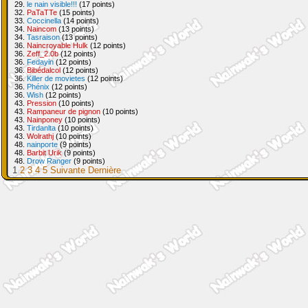
29.
le nain visible!!!
(17 points)
32.
PaTaTTe
(15 points)
33.
Coccinella
(14 points)
34.
Naincom
(13 points)
34.
Tasraison
(13 points)
36.
Naincroyable Hulk
(12 points)
36.
Zeff_2.0b
(12 points)
36.
Fedayin
(12 points)
36.
Bibédalcol
(12 points)
36.
Killer de movietes
(12 points)
36.
Phénix
(12 points)
36.
Wish
(12 points)
43.
Pression
(10 points)
43.
Rampaneur de pignon
(10 points)
43.
Nainponey
(10 points)
43.
Tirdanlta
(10 points)
43.
Wolrathj
(10 points)
48.
nainporte
(9 points)
48.
Barbit Urik
(9 points)
48.
Drow Ranger
(9 points)
1
2
3
4
5
Suivante
Dernière