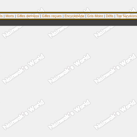
és
|
Morts
|
Gifles données
|
Gifles reçues
|
Encyclopédie
|
Gris-Moire
|
Défis
|
Top Survivors