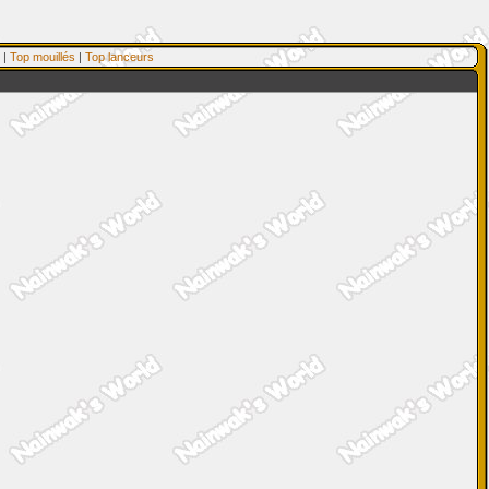
|
Top mouillés
|
Top lanceurs