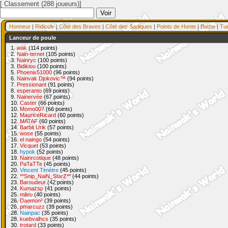
[ Classement (288 joueurs)]
Honneur
|
Ridicule
|
Côté des Braves
|
Côté des Sadiques
|
Points de Honte
|
Barbe
|
Tu
Lanceur de poule
1.
wak
(114 points)
2.
Nain-ternet
(105 points)
3.
Nainryc
(100 points)
3.
Bidikiou
(100 points)
5.
Phoenix51000
(96 points)
6.
Nainvak Djokovic™
(94 points)
7.
Pressionant
(91 points)
8.
esperanto
(69 points)
9.
Nainervée
(67 points)
10.
Caster
(66 points)
10.
Momo007
(66 points)
12.
MauriceRicard
(60 points)
12.
MATAF
(60 points)
14.
Barbit Urik
(57 points)
15.
wose
(55 points)
16.
el naingo
(54 points)
17.
Vicquet
(53 points)
18.
hypok
(52 points)
19.
Nainrcotique
(48 points)
20.
PaTaTTe
(45 points)
20.
Vincent Timètre
(45 points)
22.
**Snip_NaiN_StarZ**
(44 points)
23.
Baroudeur
(42 points)
24.
Kumazsp
(41 points)
25.
milou
(40 points)
26.
Daemon²
(39 points)
26.
pmarcuzz
(39 points)
28.
Nainpac
(35 points)
28.
kuebvalhcs
(35 points)
30.
trotard
(33 points)