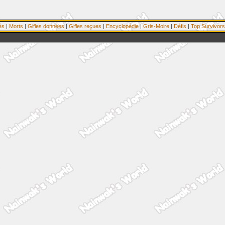
és
|
Morts
|
Gifles données
|
Gifles reçues
|
Encyclopédie
|
Gris-Moire
|
Défis
|
Top Survivors