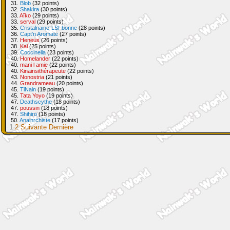
31.
Blob
(32 points)
32.
Shakira
(30 points)
33.
Aïko
(29 points)
33.
serval
(29 points)
35.
Cristalnaine-LSI-bonne
(28 points)
36.
Capt'n Aromate
(27 points)
37.
Heneus
(26 points)
38.
Kai
(25 points)
39.
Coccinella
(23 points)
40.
Homelander
(22 points)
40.
mani l amie
(22 points)
40.
Kinainsithérapeute
(22 points)
43.
Nonostria
(21 points)
44.
Grandrameau
(20 points)
45.
TiNain
(19 points)
45.
Tata Yoyo
(19 points)
47.
Deathscythe
(18 points)
47.
poussin
(18 points)
47.
Shihiro
(18 points)
50.
Anainrchiste
(17 points)
1
2
Suivante
Dernière