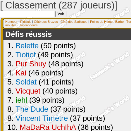
[ Classement (287 joueurs)]
Honneur
|
Ridicule
|
Côté des Braves
|
Côté des Sadiques
|
Points de Honte
|
Barbe
|
Tu
mouillés
|
Top lanceurs
Défis réussis
1.
Belette
(50 points)
2.
Tiotiof
(49 points)
3.
Pur Shuy
(48 points)
4.
Kai
(46 points)
5.
Soldat
(41 points)
6.
Vicquet
(40 points)
7.
iehl
(39 points)
8.
The Dude
(37 points)
8.
Vincent Timètre
(37 points)
10.
MaDaRa UchIhA
(36 points)