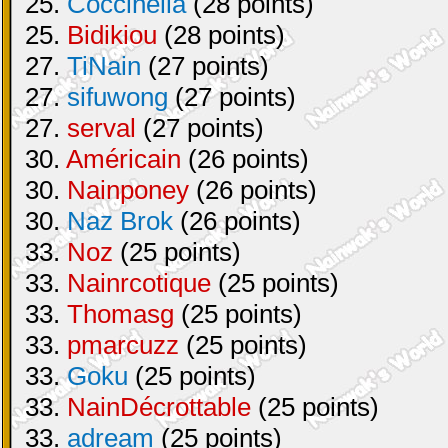
25.
Coccinella
(28 points)
25.
Bidikiou
(28 points)
27.
TiNain
(27 points)
27.
sifuwong
(27 points)
27.
serval
(27 points)
30.
Américain
(26 points)
30.
Nainponey
(26 points)
30.
Naz Brok
(26 points)
33.
Noz
(25 points)
33.
Nainrcotique
(25 points)
33.
Thomasg
(25 points)
33.
pmarcuzz
(25 points)
33.
Goku
(25 points)
33.
NainDécrottable
(25 points)
33.
adream
(25 points)