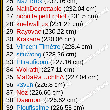
25.
Naz Brok
(232.16 cm)
26.
NainDécrottable
(232.04 cm)
27.
nono le petit robot
(231.5 cm)
28.
kuebvalhcs
(231.22 cm)
29.
Rayovac
(230.22 cm)
30.
Krakane
(230.06 cm)
31.
Vincent Timètre
(228.4 cm)
32.
sifuwong
(228.26 cm)
33.
Ptireufidom
(227.16 cm)
34.
Wolrathj
(227.11 cm)
35.
MaDaRa UchIhA
(227.04 cm)
36.
k3v1n
(226.8 cm)
37.
Noz
(226.66 cm)
38.
Daemon²
(226.62 cm)
39.
Ploufissime
(226.58 cm)