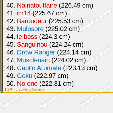
40.
Nainatoutfaire
(226.49 cm)
41.
rrr14
(225.67 cm)
42.
Baroudeur
(225.53 cm)
43.
Mulosore
(225.02 cm)
44.
le boss
(224.3 cm)
45.
Sanguinou
(224.24 cm)
46.
Drow Ranger
(224.14 cm)
47.
Musclenain
(224.02 cm)
48.
Capt'n Aromate
(223.13 cm)
49.
Goku
(222.97 cm)
50.
No one
(222.31 cm)
1
2
3
4
5
Suivante
Dernière