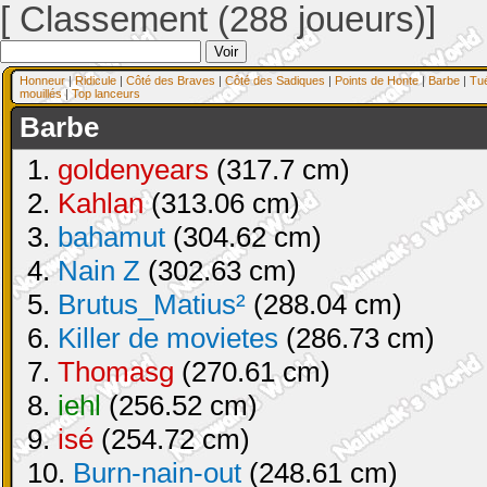
[ Classement (288 joueurs)]
Honneur
|
Ridicule
|
Côté des Braves
|
Côté des Sadiques
|
Points de Honte
|
Barbe
|
Tu
mouillés
|
Top lanceurs
Barbe
1.
goldenyears
(317.7 cm)
2.
Kahlan
(313.06 cm)
3.
bahamut
(304.62 cm)
4.
Nain Z
(302.63 cm)
5.
Brutus_Matius²
(288.04 cm)
6.
Killer de movietes
(286.73 cm)
7.
Thomasg
(270.61 cm)
8.
iehl
(256.52 cm)
9.
isé
(254.72 cm)
10.
Burn-nain-out
(248.61 cm)