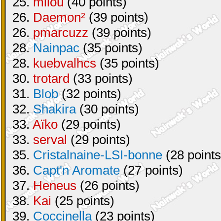
25.
milou
(40 points)
26.
Daemon²
(39 points)
26.
pmarcuzz
(39 points)
28.
Nainpac
(35 points)
28.
kuebvalhcs
(35 points)
30.
trotard
(33 points)
31.
Blob
(32 points)
32.
Shakira
(30 points)
33.
Aïko
(29 points)
33.
serval
(29 points)
35.
Cristalnaine-LSI-bonne
(28 points
36.
Capt'n Aromate
(27 points)
37.
Heneus
(26 points)
38.
Kai
(25 points)
39.
Coccinella
(23 points)