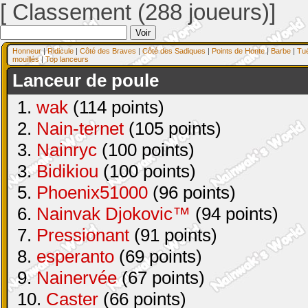
[ Classement (288 joueurs)]
Honneur
|
Ridicule
|
Côté des Braves
|
Côté des Sadiques
|
Points de Honte
|
Barbe
|
Tu
mouillés
|
Top lanceurs
Lanceur de poule
1.
wak
(114 points)
2.
Nain-ternet
(105 points)
3.
Nainryc
(100 points)
3.
Bidikiou
(100 points)
5.
Phoenix51000
(96 points)
6.
Nainvak Djokovic™
(94 points)
7.
Pressionant
(91 points)
8.
esperanto
(69 points)
9.
Nainervée
(67 points)
10.
Caster
(66 points)