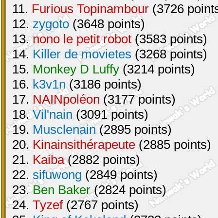
11.
Furious Topinambour
(3726 point
12.
zygoto
(3648 points)
13.
nono le petit robot
(3583 points)
14.
Killer de movietes
(3268 points)
15.
Monkey D Luffy
(3214 points)
16.
k3v1n
(3186 points)
17.
NAINpoléon
(3177 points)
18.
Vil'nain
(3091 points)
19.
Musclenain
(2895 points)
20.
Kinainsithérapeute
(2885 points)
21.
Kaiba
(2882 points)
22.
sifuwong
(2849 points)
23.
Ben Baker
(2824 points)
24.
Tyzef
(2767 points)