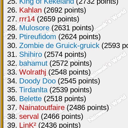
25.
King of Kekeland
(2732 points)
26.
Kahlan
(2692 points)
27.
rrr14
(2659 points)
28.
Mulosore
(2631 points)
29.
Ptireufidom
(2624 points)
30.
Zombie de Gruick-gruick
(2593 po
31.
Shihiro
(2574 points)
32.
bahamut
(2572 points)
33.
Wolrathj
(2548 points)
34.
Doody Doo
(2545 points)
35.
Tirdanlta
(2539 points)
36.
Belette
(2518 points)
37.
Nainatoutfaire
(2486 points)
38.
serval
(2466 points)
39.
LinK²
(2436 points)