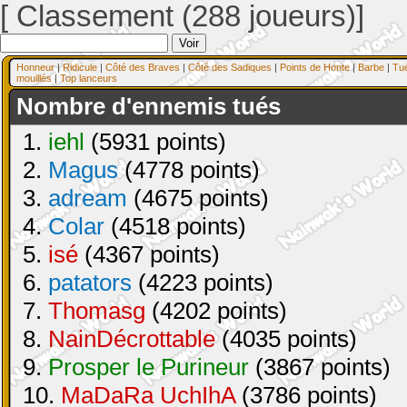
[ Classement (288 joueurs)]
Honneur
|
Ridicule
|
Côté des Braves
|
Côté des Sadiques
|
Points de Honte
|
Barbe
|
Tu
mouillés
|
Top lanceurs
Nombre d'ennemis tués
1.
iehl
(5931 points)
2.
Magus
(4778 points)
3.
adream
(4675 points)
4.
Colar
(4518 points)
5.
isé
(4367 points)
6.
patators
(4223 points)
7.
Thomasg
(4202 points)
8.
NainDécrottable
(4035 points)
9.
Prosper le Purineur
(3867 points)
10.
MaDaRa UchIhA
(3786 points)