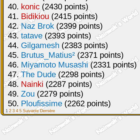
40.
konic
(2430 points)
41.
Bidikiou
(2415 points)
42.
Naz Brok
(2399 points)
43.
tatave
(2393 points)
44.
Gilgamesh
(2383 points)
45.
Brutus_Matius²
(2371 points)
46.
Miyamoto Musashi
(2331 points)
47.
The Dude
(2298 points)
48.
Nainki
(2287 points)
49.
Zou
(2279 points)
50.
Ploufissime
(2262 points)
1
2
3
4
5
Suivante
Dernière