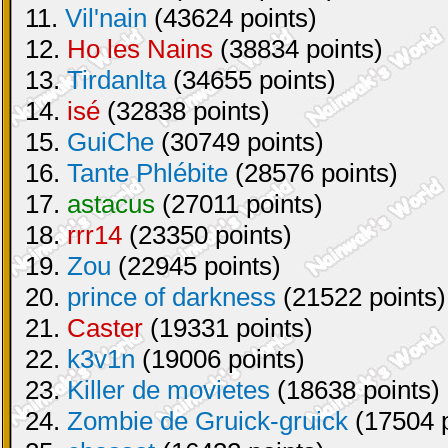
11.
Vil'nain
(43624 points)
12.
Ho les Nains
(38834 points)
13.
Tirdanlta
(34655 points)
14.
isé
(32838 points)
15.
GuiChe
(30749 points)
16.
Tante Phlébite
(28576 points)
17.
astacus
(27011 points)
18.
rrr14
(23350 points)
19.
Zou
(22945 points)
20.
prince of darkness
(21522 points)
21.
Caster
(19331 points)
22.
k3v1n
(19006 points)
23.
Killer de movietes
(18638 points)
24.
Zombie de Gruick-gruick
(17504 p