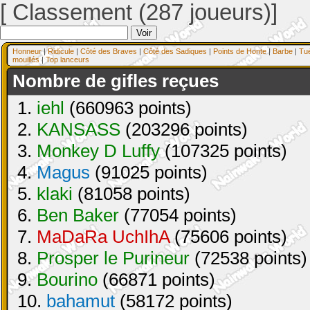
[ Classement (287 joueurs)]
Honneur
|
Ridicule
|
Côté des Braves
|
Côté des Sadiques
|
Points de Honte
|
Barbe
|
Tu
mouillés
|
Top lanceurs
Nombre de gifles reçues
1.
iehl
(660963 points)
2.
KANSASS
(203296 points)
3.
Monkey D Luffy
(107325 points)
4.
Magus
(91025 points)
5.
klaki
(81058 points)
6.
Ben Baker
(77054 points)
7.
MaDaRa UchIhA
(75606 points)
8.
Prosper le Purineur
(72538 points)
9.
Bourino
(66871 points)
10.
bahamut
(58172 points)