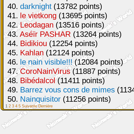
40.
darknight
(13782 points)
41.
le vietkong
(13695 points)
42.
Leodagan
(13516 points)
43.
Aséïr PASHAR
(13264 points)
44.
Bidikiou
(12254 points)
45.
Kahlan
(12124 points)
46.
le nain visible!!!
(12084 points)
47.
CoroNainVirus
(11887 points)
48.
Bibédalcol
(11411 points)
49.
Barrez vous cons de mimes
(1134
50.
Nainquisitor
(11256 points)
1
2
3
4
5
Suivante
Dernière