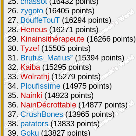
25.
chassot
(16432 points)
26.
zygoto
(16405 points)
27.
BouffeTouT
(16294 points)
28.
Heneus
(16271 points)
29.
Kinainsithérapeute
(16266 points)
30.
Tyzef
(15505 points)
31.
Brutus_Matius²
(15394 points)
32.
Kaiba
(15295 points)
33.
Wolrathj
(15279 points)
34.
Ploufissime
(14975 points)
35.
Nainki
(14923 points)
36.
NainDécrottable
(14877 points)
37.
CrushBones
(13965 points)
38.
patators
(13833 points)
39.
Goku
(13827 points)