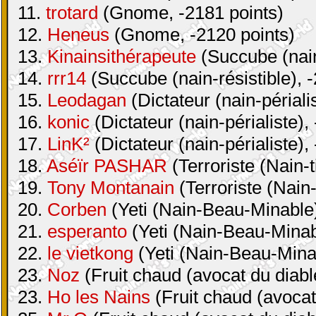
11.
trotard
(Gnome, -2181 points)
12.
Heneus
(Gnome, -2120 points)
13.
Kinainsithérapeute
(Succube (nain-
14.
rrr14
(Succube (nain-résistible), 
15.
Leodagan
(Dictateur (nain-périali
16.
konic
(Dictateur (nain-périaliste),
17.
LinK²
(Dictateur (nain-périaliste),
18.
Aséïr PASHAR
(Terroriste (Nain-t
19.
Tony Montanain
(Terroriste (Nain-
20.
Corben
(Yeti (Nain-Beau-Minable)
21.
esperanto
(Yeti (Nain-Beau-Minabl
22.
le vietkong
(Yeti (Nain-Beau-Minab
23.
Noz
(Fruit chaud (avocat du diabl
23.
Ho les Nains
(Fruit chaud (avocat