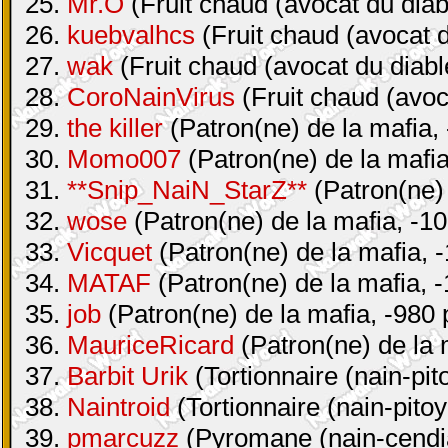
25.
Mr.O
(Fruit chaud (avocat du diab
26.
kuebvalhcs
(Fruit chaud (avocat d
27.
wak
(Fruit chaud (avocat du diabl
28.
CoroNainVirus
(Fruit chaud (avoc
29.
the killer
(Patron(ne) de la mafia, 
30.
Momo007
(Patron(ne) de la mafia
31.
**Snip_NaiN_StarZ**
(Patron(ne) 
32.
wose
(Patron(ne) de la mafia, -10
33.
Vicquet
(Patron(ne) de la mafia, -
34.
MATAF
(Patron(ne) de la mafia, -
35.
job
(Patron(ne) de la mafia, -980 
36.
MauriceRicard
(Patron(ne) de la 
37.
Barbit Urik
(Tortionnaire (nain-pit
38.
Naintroid
(Tortionnaire (nain-pitoy
39.
pmarcuzz
(Pyromane (nain-cendia