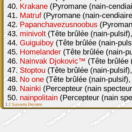
40.
Krakane
(Pyromane (nain-cendiair
41.
Matruf
(Pyromane (nain-cendiaire 
42.
Papanchavezusnoobus
(Pyromane
43.
minivolt
(Tête brûlée (nain-pulsif)
44.
Guiguiboy
(Tête brûlée (nain-pulsi
45.
Homelander
(Tête brûlée (nain-pul
46.
Nainvak Djokovic™
(Tête brûlée (
47.
Stoptou
(Tête brûlée (nain-pulsif)
48.
No one
(Tête brûlée (nain-pulsif),
49.
Nainki
(Percepteur (nain specteur
50.
nainpolitain
(Percepteur (nain spe
1
2
Suivante
Dernière