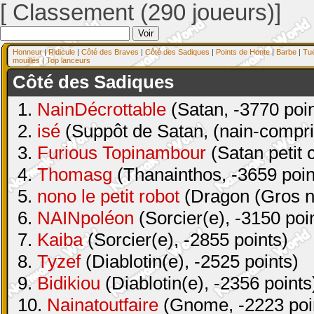
[ Classement (290 joueurs)]
Honneur
|
Ridicule
|
Côté des Braves
|
Côté des Sadiques
|
Points de Honte
|
Barbe
|
Tu
mouillés
|
Top lanceurs
Côté des Sadiques
1.
NainDécrottable
(Satan, -3770 poin
2.
isé
(Suppôt de Satan, (nain-compri
3.
Furious Topinambour
(Satan petit 
4.
Thomasg
(Thanainthos, -3659 poin
5.
nono le petit robot
(Dragon (Gros na
6.
NAINpoléon
(Sorcier(e), -3150 poi
7.
Kaiba
(Sorcier(e), -2855 points)
8.
Tyzef
(Diablotin(e), -2525 points)
9.
Bidikiou
(Diablotin(e), -2356 points
10.
Nainatoutfaire
(Gnome, -2223 poi