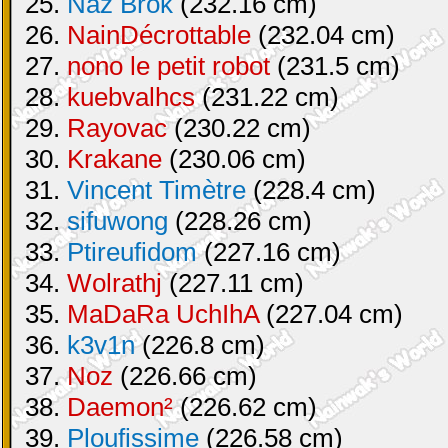
25.
Naz Brok
(232.16 cm)
26.
NainDécrottable
(232.04 cm)
27.
nono le petit robot
(231.5 cm)
28.
kuebvalhcs
(231.22 cm)
29.
Rayovac
(230.22 cm)
30.
Krakane
(230.06 cm)
31.
Vincent Timètre
(228.4 cm)
32.
sifuwong
(228.26 cm)
33.
Ptireufidom
(227.16 cm)
34.
Wolrathj
(227.11 cm)
35.
MaDaRa UchIhA
(227.04 cm)
36.
k3v1n
(226.8 cm)
37.
Noz
(226.66 cm)
38.
Daemon²
(226.62 cm)
39.
Ploufissime
(226.58 cm)