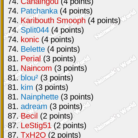
74.
Canaingou
(4 points)
74.
Patchanka
(4 points)
74.
Karibouth Smooph
(4 points)
74.
Split044
(4 points)
74.
konic
(4 points)
74.
Belette
(4 points)
81.
Perial
(3 points)
81.
Naincom
(3 points)
81.
blou²
(3 points)
81.
kim
(3 points)
81.
Nainphette
(3 points)
81.
adream
(3 points)
87.
Becil
(2 points)
87.
LeStig51
(2 points)
87.
TxH2O
(2 points)