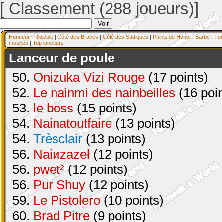
[ Classement (288 joueurs)]
Honneur
|
Ridicule
|
Côté des Braves
|
Côté des Sadiques
|
Points de Honte
|
Barbe
|
Tu
mouillés
|
Top lanceurs
Lanceur de poule
50.
Onizuka Vizi Rouge
(17 points)
52.
Le nainmi des nainbeilles
(16 poin
53.
le boss
(15 points)
54.
Nainatoutfaire
(13 points)
54.
Trèsclair
(13 points)
56.
Naiиzazeł
(12 points)
56.
pwet²
(12 points)
56.
Pur Shuy
(12 points)
59.
Le Pistolero
(10 points)
60.
Brad Pitre
(9 points)