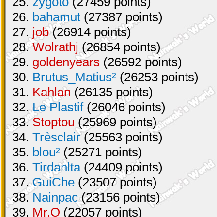
25.
zygoto
(27459 points)
26.
bahamut
(27387 points)
27.
job
(26914 points)
28.
Wolrathj
(26854 points)
29.
goldenyears
(26592 points)
30.
Brutus_Matius²
(26253 points)
31.
Kahlan
(26135 points)
32.
Le Plastif
(26046 points)
33.
Stoptou
(25969 points)
34.
Trèsclair
(25563 points)
35.
blou²
(25271 points)
36.
Tirdanlta
(24409 points)
37.
GuiChe
(23507 points)
38.
Nainpac
(23156 points)
39.
Mr.O
(22057 points)