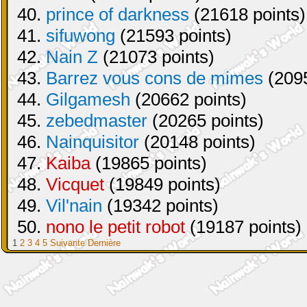
40.
prince of darkness
(21618 points)
41.
sifuwong
(21593 points)
42.
Nain Z
(21073 points)
43.
Barrez vous cons de mimes
(2095
44.
Gilgamesh
(20662 points)
45.
zebedmaster
(20265 points)
46.
Nainquisitor
(20148 points)
47.
Kaiba
(19865 points)
48.
Vicquet
(19849 points)
49.
Vil'nain
(19342 points)
50.
nono le petit robot
(19187 points)
1
2
3
4
5
Suivante
Dernière