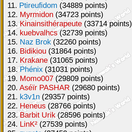
11.
Ptireufidom
(34889 points)
12.
Myrmidon
(34723 points)
13.
Kinainsithérapeute
(33714 points)
14.
kuebvalhcs
(32739 points)
15.
Naz Brok
(32260 points)
16.
Bidikiou
(31864 points)
17.
Krakane
(31065 points)
18.
Phénix
(31031 points)
19.
Momo007
(29809 points)
20.
Aséïr PASHAR
(29680 points)
21.
k3v1n
(29357 points)
22.
Heneus
(28766 points)
23.
Barbit Urik
(28596 points)
24.
LinK²
(27539 points)