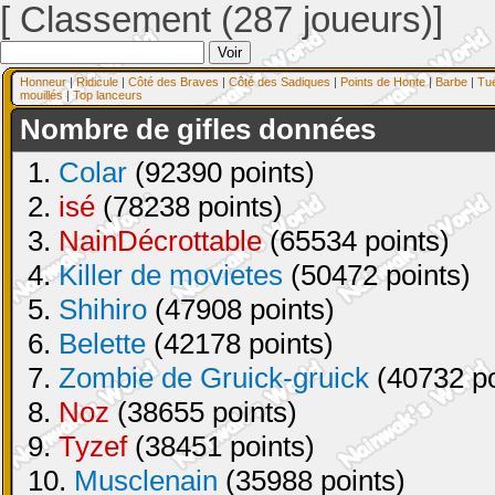
[ Classement (287 joueurs)]
Honneur
|
Ridicule
|
Côté des Braves
|
Côté des Sadiques
|
Points de Honte
|
Barbe
|
Tu
mouillés
|
Top lanceurs
Nombre de gifles données
1.
Colar
(92390 points)
2.
isé
(78238 points)
3.
NainDécrottable
(65534 points)
4.
Killer de movietes
(50472 points)
5.
Shihiro
(47908 points)
6.
Belette
(42178 points)
7.
Zombie de Gruick-gruick
(40732 po
8.
Noz
(38655 points)
9.
Tyzef
(38451 points)
10.
Musclenain
(35988 points)