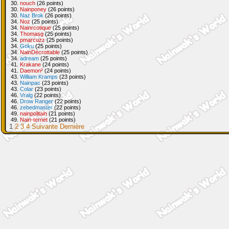
30.
nouch
(26 points)
30.
Nainponey
(26 points)
30.
Naz Brok
(26 points)
34.
Noz
(25 points)
34.
Nainrcotique
(25 points)
34.
Thomasg
(25 points)
34.
pmarcuzz
(25 points)
34.
Goku
(25 points)
34.
NainDécrottable
(25 points)
34.
adream
(25 points)
41.
Krakane
(24 points)
41.
Daemon²
(24 points)
43.
William Kramps
(23 points)
43.
Nainpac
(23 points)
43.
Colar
(23 points)
46.
Vralg
(22 points)
46.
Drow Ranger
(22 points)
46.
zebedmaster
(22 points)
49.
nainpolitain
(21 points)
49.
Nain-ternet
(21 points)
1
2
3
4
Suivante
Dernière