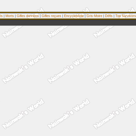
és
|
Morts
|
Gifles données
|
Gifles reçues
|
Encyclopédie
|
Gris-Moire
|
Défis
|
Top Survivors