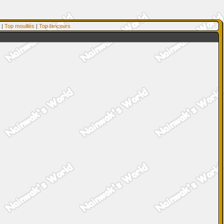
|
Top mouillés
|
Top lanceurs