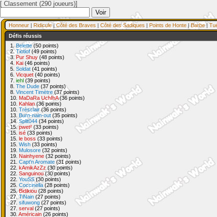
[ Classement (290 joueurs)]
Honneur
|
Ridicule
|
Côté des Braves
|
Côté des Sadiques
|
Points de Honte
|
Barbe
|
Tu
Défis réussis
1.
Belette
(50 points)
2.
Tiotiof
(49 points)
3.
Pur Shuy
(48 points)
4.
Kai
(46 points)
5.
Soldat
(41 points)
6.
Vicquet
(40 points)
7.
iehl
(39 points)
8.
The Dude
(37 points)
8.
Vincent Timètre
(37 points)
10.
MaDaRa UchIhA
(36 points)
10.
Kahlan
(36 points)
10.
Trèsclair
(36 points)
13.
Burn-nain-out
(35 points)
14.
Split044
(34 points)
15.
pwet²
(33 points)
15.
isé
(33 points)
15.
le boss
(33 points)
15.
Wish
(33 points)
19.
Mulosore
(32 points)
19.
Nainhyene
(32 points)
21.
Capt'n Aromate
(31 points)
22.
kAmikAzZz
(30 points)
22.
Sanguinou
(30 points)
22.
YouSS
(30 points)
25.
Coccinella
(28 points)
25.
Bidikiou
(28 points)
27.
TiNain
(27 points)
27.
sifuwong
(27 points)
27.
serval
(27 points)
30.
Américain
(26 points)