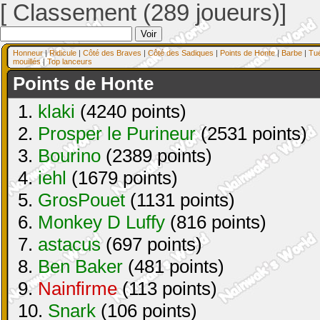
[ Classement (289 joueurs)]
Honneur
|
Ridicule
|
Côté des Braves
|
Côté des Sadiques
|
Points de Honte
|
Barbe
|
Tu
mouillés
|
Top lanceurs
Points de Honte
1.
klaki
(4240 points)
2.
Prosper le Purineur
(2531 points)
3.
Bourino
(2389 points)
4.
iehl
(1679 points)
5.
GrosPouet
(1131 points)
6.
Monkey D Luffy
(816 points)
7.
astacus
(697 points)
8.
Ben Baker
(481 points)
9.
Nainfirme
(113 points)
10.
Snark
(106 points)