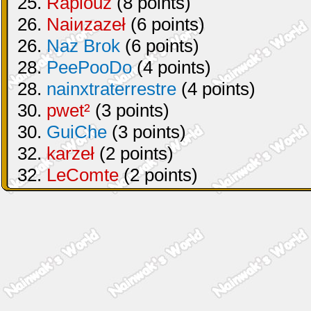
25.
Raplouz
(8 points)
26.
Naiиzazeł
(6 points)
26.
Naz Brok
(6 points)
28.
PeePooDo
(4 points)
28.
nainxtraterrestre
(4 points)
30.
pwet²
(3 points)
30.
GuiChe
(3 points)
32.
karzeł
(2 points)
32.
LeComte
(2 points)