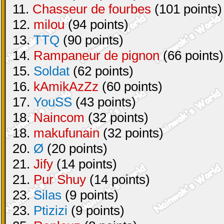
11.
Chasseur de fourbes
(101 points)
12.
milou
(94 points)
13.
TTQ
(90 points)
14.
Rampaneur de pignon
(66 points)
15.
Soldat
(62 points)
16.
kAmikAzZz
(60 points)
17.
YouSS
(43 points)
18.
Naincom
(32 points)
18.
makufunain
(32 points)
20.
Ø
(20 points)
21.
Jify
(14 points)
21.
Pur Shuy
(14 points)
23.
Silas
(9 points)
23.
Ptizizi
(9 points)