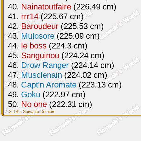
40.
Nainatoutfaire
(226.49 cm)
41.
rrr14
(225.67 cm)
42.
Baroudeur
(225.53 cm)
43.
Mulosore
(225.09 cm)
44.
le boss
(224.3 cm)
45.
Sanguinou
(224.24 cm)
46.
Drow Ranger
(224.14 cm)
47.
Musclenain
(224.02 cm)
48.
Capt'n Aromate
(223.13 cm)
49.
Goku
(222.97 cm)
50.
No one
(222.31 cm)
1
2
3
4
5
Suivante
Dernière