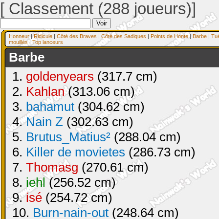
[ Classement (288 joueurs)]
Honneur
|
Ridicule
|
Côté des Braves
|
Côté des Sadiques
|
Points de Honte
|
Barbe
|
Tu
mouillés
|
Top lanceurs
Barbe
1.
goldenyears
(317.7 cm)
2.
Kahlan
(313.06 cm)
3.
bahamut
(304.62 cm)
4.
Nain Z
(302.63 cm)
5.
Brutus_Matius²
(288.04 cm)
6.
Killer de movietes
(286.73 cm)
7.
Thomasg
(270.61 cm)
8.
iehl
(256.52 cm)
9.
isé
(254.72 cm)
10.
Burn-nain-out
(248.64 cm)