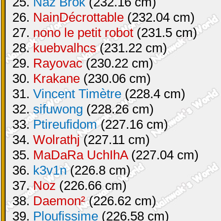
25.
Naz Brok
(232.16 cm)
26.
NainDécrottable
(232.04 cm)
27.
nono le petit robot
(231.5 cm)
28.
kuebvalhcs
(231.22 cm)
29.
Rayovac
(230.22 cm)
30.
Krakane
(230.06 cm)
31.
Vincent Timètre
(228.4 cm)
32.
sifuwong
(228.26 cm)
33.
Ptireufidom
(227.16 cm)
34.
Wolrathj
(227.11 cm)
35.
MaDaRa UchIhA
(227.04 cm)
36.
k3v1n
(226.8 cm)
37.
Noz
(226.66 cm)
38.
Daemon²
(226.62 cm)
39.
Ploufissime
(226.58 cm)