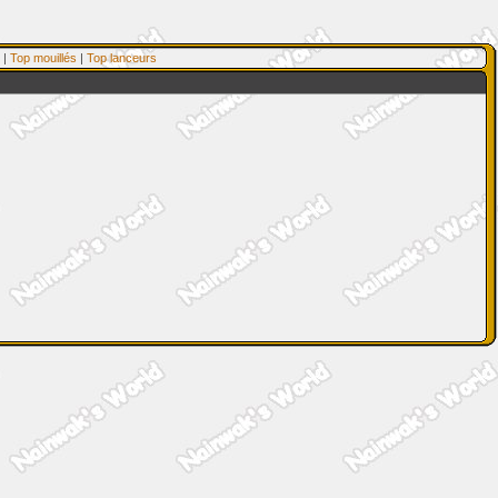
|
Top mouillés
|
Top lanceurs