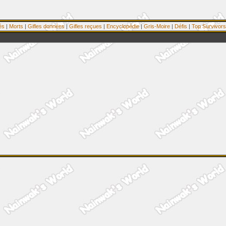
és
|
Morts
|
Gifles données
|
Gifles reçues
|
Encyclopédie
|
Gris-Moire
|
Défis
|
Top Survivors