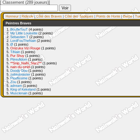
[ Classement (289 joueurs)]
Honneur
|
Ridicule
|
Côté des Braves
|
Côté des Sadiques
|
Points de Honte
|
Barbe
|
Tu
Peintres Braves
1.
BouffeTouT
(4 points)
2.
My Little Louisette
(2 points)
2.
Sebastien T
(2 points)
2.
LordFouTheNain
(2 points)
5.
Ø
(1 points)
5.
Onizuka Vizi Rouge
(1 points)
5.
TiNain
(1 points)
5.
Pur Shuy
(1 points)
5.
Ptireufidom
(1 points)
5.
**Snip_NaiN_StarZ**
(1 points)
5.
nain-du-striel
(1 points)
5.
Doody Doo
(1 points)
5.
zebedmaster
(1 points)
5.
Ploufissime
(1 points)
5.
Zou
(1 points)
5.
adream
(1 points)
5.
King of Kekeland
(1 points)
5.
Musclenain
(1 points)