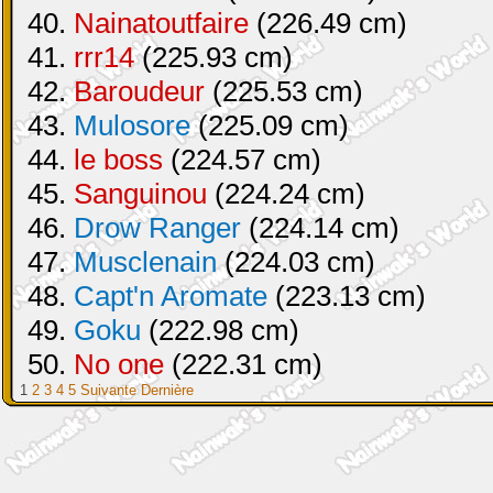
40.
Nainatoutfaire
(226.49 cm)
41.
rrr14
(225.93 cm)
42.
Baroudeur
(225.53 cm)
43.
Mulosore
(225.09 cm)
44.
le boss
(224.57 cm)
45.
Sanguinou
(224.24 cm)
46.
Drow Ranger
(224.14 cm)
47.
Musclenain
(224.03 cm)
48.
Capt'n Aromate
(223.13 cm)
49.
Goku
(222.98 cm)
50.
No one
(222.31 cm)
1
2
3
4
5
Suivante
Dernière