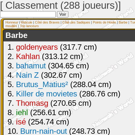
[ Classement (288 joueurs)]
Honneur
|
Ridicule
|
Côté des Braves
|
Côté des Sadiques
|
Points de Honte
|
Barbe
|
Tu
mouillés
|
Top lanceurs
Barbe
1.
goldenyears
(317.7 cm)
2.
Kahlan
(313.12 cm)
3.
bahamut
(304.65 cm)
4.
Nain Z
(302.67 cm)
5.
Brutus_Matius²
(288.04 cm)
6.
Killer de movietes
(286.76 cm)
7.
Thomasg
(270.65 cm)
8.
iehl
(256.61 cm)
9.
isé
(254.74 cm)
10.
Burn-nain-out
(248.73 cm)