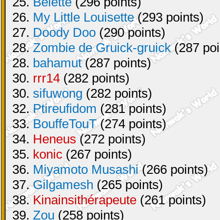
25.
Belette
(296 points)
26.
My Little Louisette
(293 points)
27.
Doody Doo
(290 points)
28.
Zombie de Gruick-gruick
(287 poi
28.
bahamut
(287 points)
30.
rrr14
(282 points)
30.
sifuwong
(282 points)
32.
Ptireufidom
(281 points)
33.
BouffeTouT
(274 points)
34.
Heneus
(272 points)
35.
konic
(267 points)
36.
Miyamoto Musashi
(266 points)
37.
Gilgamesh
(265 points)
38.
Kinainsithérapeute
(261 points)
39.
Zou
(258 points)