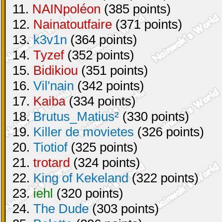
11.
NAINpoléon
(385 points)
12.
Nainatoutfaire
(371 points)
13.
k3v1n
(364 points)
14.
Tyzef
(352 points)
15.
Bidikiou
(351 points)
16.
Vil'nain
(342 points)
17.
Kaiba
(334 points)
18.
Brutus_Matius²
(330 points)
19.
Killer de movietes
(326 points)
20.
Tiotiof
(325 points)
21.
trotard
(324 points)
22.
King of Kekeland
(322 points)
23.
iehl
(320 points)
24.
The Dude
(303 points)