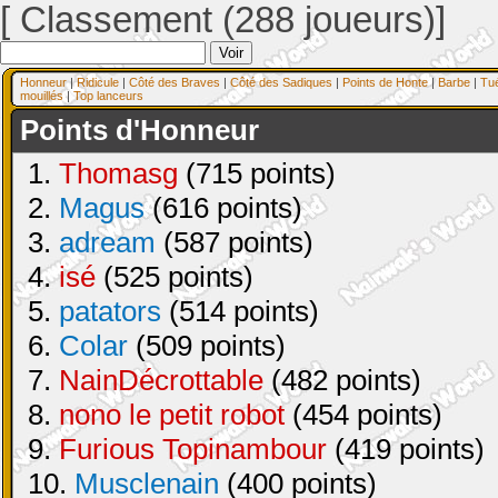
[ Classement (288 joueurs)]
Honneur
|
Ridicule
|
Côté des Braves
|
Côté des Sadiques
|
Points de Honte
|
Barbe
|
Tu
mouillés
|
Top lanceurs
Points d'Honneur
1.
Thomasg
(715 points)
2.
Magus
(616 points)
3.
adream
(587 points)
4.
isé
(525 points)
5.
patators
(514 points)
6.
Colar
(509 points)
7.
NainDécrottable
(482 points)
8.
nono le petit robot
(454 points)
9.
Furious Topinambour
(419 points)
10.
Musclenain
(400 points)