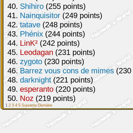
40.
Shihiro
(255 points)
41.
Nainquisitor
(249 points)
42.
tatave
(248 points)
43.
Phénix
(244 points)
44.
LinK²
(242 points)
45.
Leodagan
(231 points)
46.
zygoto
(230 points)
46.
Barrez vous cons de mimes
(230 
48.
darknight
(221 points)
49.
esperanto
(220 points)
50.
Noz
(219 points)
1
2
3
4
5
Suivante
Dernière