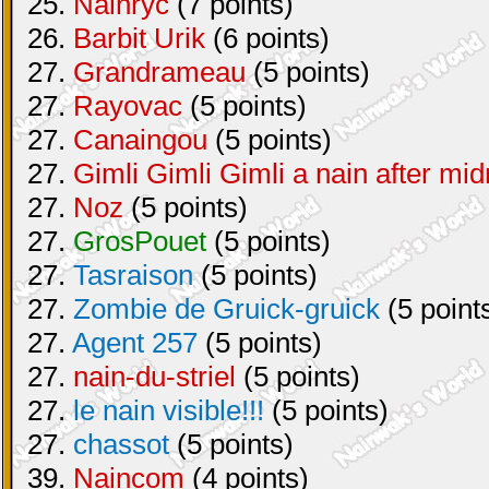
25.
Nainryc
(7 points)
26.
Barbit Urik
(6 points)
27.
Grandrameau
(5 points)
27.
Rayovac
(5 points)
27.
Canaingou
(5 points)
27.
Gimli Gimli Gimli a nain after mid
27.
Noz
(5 points)
27.
GrosPouet
(5 points)
27.
Tasraison
(5 points)
27.
Zombie de Gruick-gruick
(5 point
27.
Agent 257
(5 points)
27.
nain-du-striel
(5 points)
27.
le nain visible!!!
(5 points)
27.
chassot
(5 points)
39.
Naincom
(4 points)