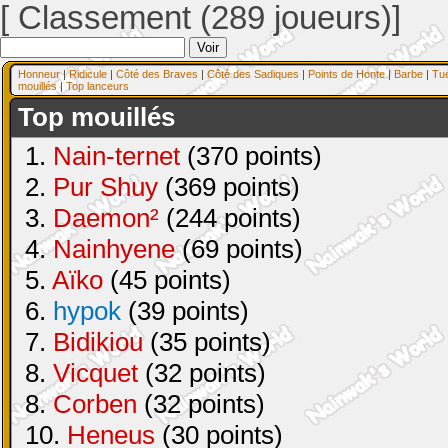
[ Classement (289 joueurs)]
Honneur
|
Ridicule
|
Côté des Braves
|
Côté des Sadiques
|
Points de Honte
|
Barbe
|
Tu
mouillés
|
Top lanceurs
Top mouillés
1.
Nain-ternet
(370 points)
2.
Pur Shuy
(369 points)
3.
Daemon²
(244 points)
4.
Nainhyene
(69 points)
5.
Aïko
(45 points)
6.
hypok
(39 points)
7.
Bidikiou
(35 points)
8.
Vicquet
(32 points)
8.
Corben
(32 points)
10.
Heneus
(30 points)