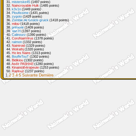
31.
misterske45
(1497 points)
32.
Naincroyable Hulk
(1485 points)
33.
k3v1n
(1449 points)
34.
Ploufissime
(1431 points)
35.
zygoto
(1428 points)
36.
Zombie de Gruick-gruick
(1418 points)
36.
milou
(1418 points)
38.
primerie
(1409 points)
39.
Van H
(1397 points)
40.
Calinourz
(1390 points)
41.
CoroNainVirus
(1378 points)
42.
raimon
(1332 points)
43.
Naintroid
(1329 points)
44.
Wolrathj
(1320 points)
45.
Ho les Nains
(1313 points)
46.
BouffeTouT
(1302 points)
46.
Bidikiou
(1302 points)
48.
Aséïr PASHAR
(1280 points)
49.
Kinainsithérapeute
(1253 points)
50.
Raplouz
(1237 points)
1
2
3
4
5
Suivante
Dernière