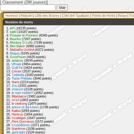
[ Classement (288 joueurs)]
Honneur
|
Ridicule
|
Côté des Braves
|
Côté des Sadiques
|
Points de Honte
|
Barbe
|
Tu
Nombre de morts
1.
iehl
(18135 points)
2.
klaki
(10187 points)
3.
Prosper le Purineur
(8340 points)
4.
Bourino
(7207 points)
5.
Monkey D Luffy
(7199 points)
6.
Ben Baker
(6965 points)
7.
MaDaRa UchIhA
(6372 points)
8.
Magus
(5245 points)
9.
GrosPouet
(4425 points)
10.
astacus
(3539 points)
11.
Vil'nain
(3454 points)
12.
GuiChe
(3424 points)
13.
Caster
(3337 points)
14.
Tirdanlta
(3183 points)
15.
Tante Phlébite
(3040 points)
16.
Nami
(2214 points)
17.
Zou
(2201 points)
18.
chassot
(2128 points)
19.
le nain visible!!!
(2052 points)
20.
Bibédalcol
(1982 points)
21.
rrr14
(1903 points)
22.
le vietkong
(1876 points)
23.
prince of darkness
(1738 points)
24.
Kaiba
(1693 points)
25.
Heneus
(1654 points)
26.
Leodagan
(1647 points)
27.
Pere Ducrasse
(1572 points)
28.
CrushBones
(1571 points)
29.
Nainfirme
(1536 points)
30.
darknight
(1526 points)