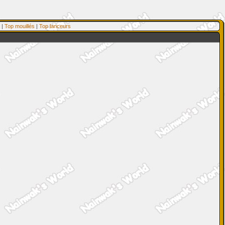
|
Top mouillés
|
Top lanceurs