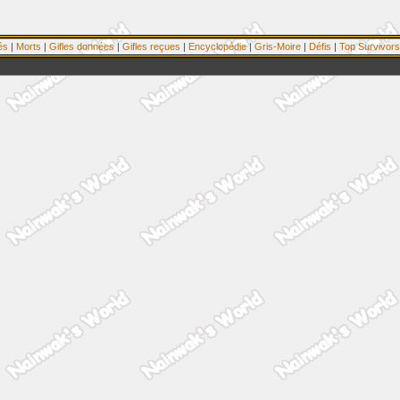
és
|
Morts
|
Gifles données
|
Gifles reçues
|
Encyclopédie
|
Gris-Moire
|
Défis
|
Top Survivors