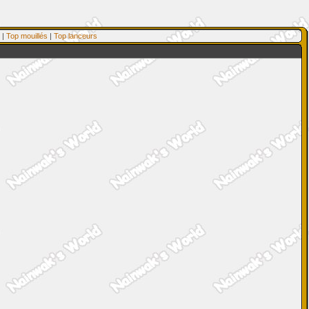
|
Top mouillés
|
Top lanceurs