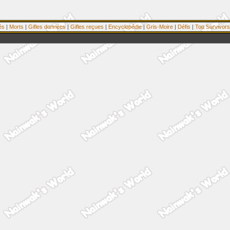
és
|
Morts
|
Gifles données
|
Gifles reçues
|
Encyclopédie
|
Gris-Moire
|
Défis
|
Top Survivors