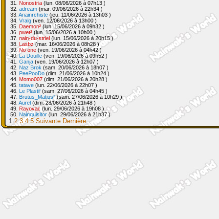
31.
Nonostria
(lun. 08/06/2026 à 07h13 )
32.
adream
(mar. 09/06/2026 à 22h34 )
33.
Anainrchiste
(jeu. 11/06/2026 à 13h03 )
34.
Vralg
(ven. 12/06/2026 à 13h00 )
35.
Daemon²
(lun. 15/06/2026 à 09h32 )
36.
pwet²
(lun. 15/06/2026 à 10h00 )
37.
nain-du-striel
(lun. 15/06/2026 à 20h15 )
38.
Lasbz
(mar. 16/06/2026 à 08h28 )
39.
No one
(ven. 19/06/2026 à 04h42 )
40.
La Douille
(ven. 19/06/2026 à 09h52 )
41.
Ganja
(ven. 19/06/2026 à 12h07 )
42.
Naz Brok
(sam. 20/06/2026 à 18h07 )
43.
PeePooDo
(dim. 21/06/2026 à 10h24 )
44.
Momo007
(dim. 21/06/2026 à 20h28 )
45.
tatave
(lun. 22/06/2026 à 22h07 )
46.
Le Plastif
(sam. 27/06/2026 à 04h45 )
47.
Brutus_Matius²
(sam. 27/06/2026 à 10h29 )
48.
Aurel
(dim. 28/06/2026 à 21h48 )
49.
Rayovac
(lun. 29/06/2026 à 19h08 )
50.
Nainquisitor
(lun. 29/06/2026 à 21h37 )
1
2
3
4
5
Suivante
Dernière