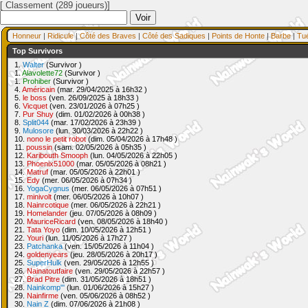
[ Classement (289 joueurs)]
Honneur
|
Ridicule
|
Côté des Braves
|
Côté des Sadiques
|
Points de Honte
|
Barbe
|
Tu
Top Survivors
1.
Walter
(Survivor )
1.
Alavolette72
(Survivor )
1.
Prohiber
(Survivor )
4.
Américain
(mar. 29/04/2025 à 16h32 )
5.
le boss
(ven. 26/09/2025 à 18h33 )
6.
Vicquet
(ven. 23/01/2026 à 07h25 )
7.
Pur Shuy
(dim. 01/02/2026 à 00h38 )
8.
Split044
(mar. 17/02/2026 à 23h39 )
9.
Mulosore
(lun. 30/03/2026 à 22h22 )
10.
nono le petit robot
(dim. 05/04/2026 à 17h48 )
11.
poussin
(sam. 02/05/2026 à 05h35 )
12.
Karibouth Smooph
(lun. 04/05/2026 à 22h05 )
13.
Phoenix51000
(mar. 05/05/2026 à 08h21 )
14.
Matruf
(mar. 05/05/2026 à 22h01 )
15.
Edy
(mer. 06/05/2026 à 07h34 )
16.
YogaCygnus
(mer. 06/05/2026 à 07h51 )
17.
minivolt
(mer. 06/05/2026 à 10h07 )
18.
Nainrcotique
(mer. 06/05/2026 à 22h21 )
19.
Homelander
(jeu. 07/05/2026 à 08h09 )
20.
MauriceRicard
(ven. 08/05/2026 à 18h40 )
21.
Tata Yoyo
(dim. 10/05/2026 à 12h51 )
22.
Youri
(lun. 11/05/2026 à 17h27 )
23.
Patchanka
(ven. 15/05/2026 à 11h04 )
24.
goldenyears
(jeu. 28/05/2026 à 20h17 )
25.
SuperHulk
(ven. 29/05/2026 à 12h55 )
26.
Nainatoutfaire
(ven. 29/05/2026 à 22h57 )
27.
Brad Pitre
(dim. 31/05/2026 à 18h51 )
28.
Nainkomp"'
(lun. 01/06/2026 à 15h27 )
29.
Nainfirme
(ven. 05/06/2026 à 08h52 )
30.
Nain Z
(dim. 07/06/2026 à 21h08 )