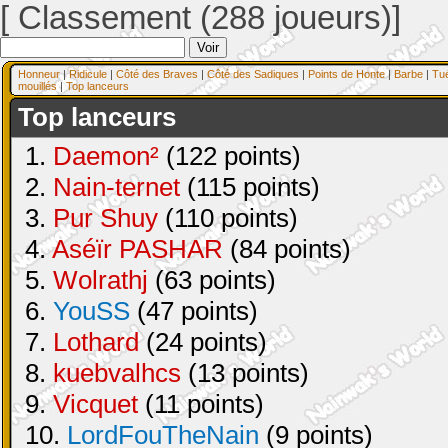
[ Classement (288 joueurs)]
Honneur
|
Ridicule
|
Côté des Braves
|
Côté des Sadiques
|
Points de Honte
|
Barbe
|
Tu
mouillés
|
Top lanceurs
Top lanceurs
1.
Daemon²
(122 points)
2.
Nain-ternet
(115 points)
3.
Pur Shuy
(110 points)
4.
Aséïr PASHAR
(84 points)
5.
Wolrathj
(63 points)
6.
YouSS
(47 points)
7.
Lothard
(24 points)
8.
kuebvalhcs
(13 points)
9.
Vicquet
(11 points)
10.
LordFouTheNain
(9 points)