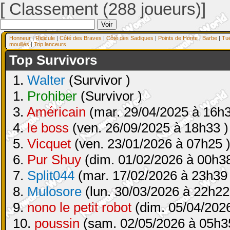
[ Classement (288 joueurs)]
Honneur
|
Ridicule
|
Côté des Braves
|
Côté des Sadiques
|
Points de Honte
|
Barbe
|
Tu
mouillés
|
Top lanceurs
Top Survivors
1.
Walter
(Survivor )
1.
Prohiber
(Survivor )
3.
Américain
(mar. 29/04/2025 à 16h3
4.
le boss
(ven. 26/09/2025 à 18h33 )
5.
Vicquet
(ven. 23/01/2026 à 07h25 
6.
Pur Shuy
(dim. 01/02/2026 à 00h38
7.
Split044
(mar. 17/02/2026 à 23h39 
8.
Mulosore
(lun. 30/03/2026 à 22h22
9.
nono le petit robot
(dim. 05/04/2026
10.
poussin
(sam. 02/05/2026 à 05h3