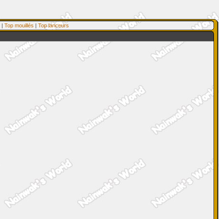
|
Top mouillés
|
Top lanceurs