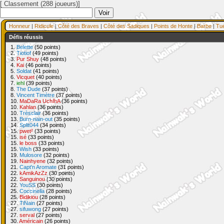
[ Classement (288 joueurs)]
Honneur
|
Ridicule
|
Côté des Braves
|
Côté des Sadiques
|
Points de Honte
|
Barbe
|
Tu
Défis réussis
1.
Belette
(50 points)
2.
Tiotiof
(49 points)
3.
Pur Shuy
(48 points)
4.
Kai
(46 points)
5.
Soldat
(41 points)
6.
Vicquet
(40 points)
7.
iehl
(39 points)
8.
The Dude
(37 points)
8.
Vincent Timètre
(37 points)
10.
MaDaRa UchIhA
(36 points)
10.
Kahlan
(36 points)
10.
Trèsclair
(36 points)
13.
Burn-nain-out
(35 points)
14.
Split044
(34 points)
15.
pwet²
(33 points)
15.
isé
(33 points)
15.
le boss
(33 points)
15.
Wish
(33 points)
19.
Mulosore
(32 points)
19.
Nainhyene
(32 points)
21.
Capt'n Aromate
(31 points)
22.
kAmikAzZz
(30 points)
22.
Sanguinou
(30 points)
22.
YouSS
(30 points)
25.
Coccinella
(28 points)
25.
Bidikiou
(28 points)
27.
TiNain
(27 points)
27.
sifuwong
(27 points)
27.
serval
(27 points)
30.
Américain
(26 points)