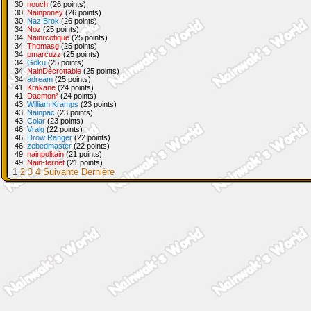
30.
nouch
(26 points)
30.
Nainponey
(26 points)
30.
Naz Brok
(26 points)
34.
Noz
(25 points)
34.
Nainrcotique
(25 points)
34.
Thomasg
(25 points)
34.
pmarcuzz
(25 points)
34.
Goku
(25 points)
34.
NainDécrottable
(25 points)
34.
adream
(25 points)
41.
Krakane
(24 points)
41.
Daemon²
(24 points)
43.
William Kramps
(23 points)
43.
Nainpac
(23 points)
43.
Colar
(23 points)
46.
Vralg
(22 points)
46.
Drow Ranger
(22 points)
46.
zebedmaster
(22 points)
49.
nainpolitain
(21 points)
49.
Nain-ternet
(21 points)
1
2
3
4
Suivante
Dernière