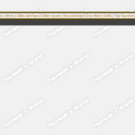
és
|
Morts
|
Gifles données
|
Gifles reçues
|
Encyclopédie
|
Gris-Moire
|
Défis
|
Top Survivors