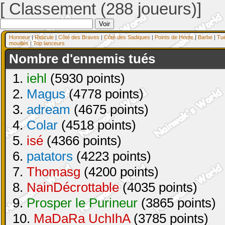
[ Classement (288 joueurs)]
Honneur
|
Ridicule
|
Côté des Braves
|
Côté des Sadiques
|
Points de Honte
|
Barbe
|
Tu
mouillés
|
Top lanceurs
Nombre d'ennemis tués
1.
iehl
(5930 points)
2.
Magus
(4778 points)
3.
adream
(4675 points)
4.
Colar
(4518 points)
5.
isé
(4366 points)
6.
patators
(4223 points)
7.
Thomasg
(4200 points)
8.
NainDécrottable
(4035 points)
9.
Prosper le Purineur
(3865 points)
10.
MaDaRa UchIhA
(3785 points)