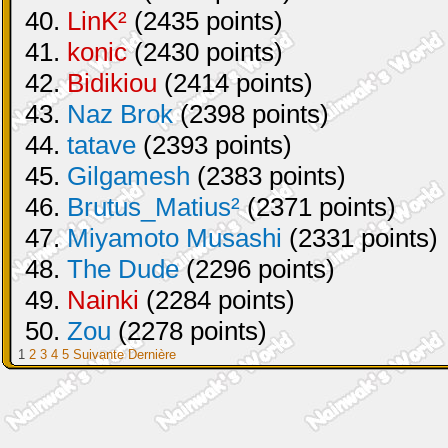
40.
LinK²
(2435 points)
41.
konic
(2430 points)
42.
Bidikiou
(2414 points)
43.
Naz Brok
(2398 points)
44.
tatave
(2393 points)
45.
Gilgamesh
(2383 points)
46.
Brutus_Matius²
(2371 points)
47.
Miyamoto Musashi
(2331 points)
48.
The Dude
(2296 points)
49.
Nainki
(2284 points)
50.
Zou
(2278 points)
1
2
3
4
5
Suivante
Dernière