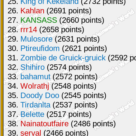
25.
King of Kekeland
(2732 points)
26.
Kahlan
(2691 points)
27.
KANSASS
(2660 points)
28.
rrr14
(2658 points)
29.
Mulosore
(2631 points)
30.
Ptireufidom
(2621 points)
31.
Zombie de Gruick-gruick
(2592 po
32.
Shihiro
(2574 points)
33.
bahamut
(2572 points)
34.
Wolrathj
(2548 points)
35.
Doody Doo
(2545 points)
36.
Tirdanlta
(2537 points)
37.
Belette
(2517 points)
38.
Nainatoutfaire
(2486 points)
39.
serval
(2466 points)