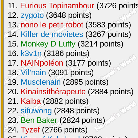
11.
Furious Topinambour
(3726 point
12.
zygoto
(3648 points)
13.
nono le petit robot
(3583 points)
14.
Killer de movietes
(3267 points)
15.
Monkey D Luffy
(3214 points)
16.
k3v1n
(3186 points)
17.
NAINpoléon
(3177 points)
18.
Vil'nain
(3091 points)
19.
Musclenain
(2895 points)
20.
Kinainsithérapeute
(2884 points)
21.
Kaiba
(2882 points)
22.
sifuwong
(2848 points)
23.
Ben Baker
(2824 points)
24.
Tyzef
(2766 points)