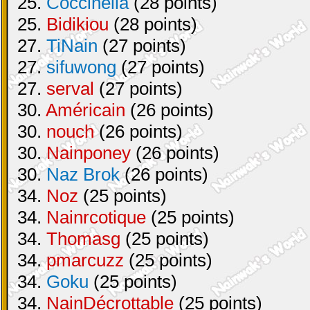
25.
Coccinella
(28 points)
25.
Bidikiou
(28 points)
27.
TiNain
(27 points)
27.
sifuwong
(27 points)
27.
serval
(27 points)
30.
Américain
(26 points)
30.
nouch
(26 points)
30.
Nainponey
(26 points)
30.
Naz Brok
(26 points)
34.
Noz
(25 points)
34.
Nainrcotique
(25 points)
34.
Thomasg
(25 points)
34.
pmarcuzz
(25 points)
34.
Goku
(25 points)
34.
NainDécrottable
(25 points)