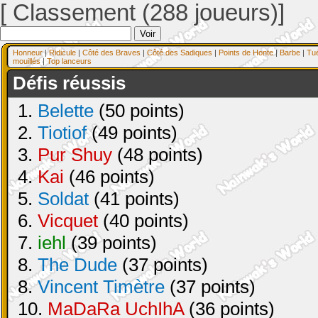
[ Classement (288 joueurs)]
Honneur
|
Ridicule
|
Côté des Braves
|
Côté des Sadiques
|
Points de Honte
|
Barbe
|
Tu
mouillés
|
Top lanceurs
Défis réussis
1.
Belette
(50 points)
2.
Tiotiof
(49 points)
3.
Pur Shuy
(48 points)
4.
Kai
(46 points)
5.
Soldat
(41 points)
6.
Vicquet
(40 points)
7.
iehl
(39 points)
8.
The Dude
(37 points)
8.
Vincent Timètre
(37 points)
10.
MaDaRa UchIhA
(36 points)