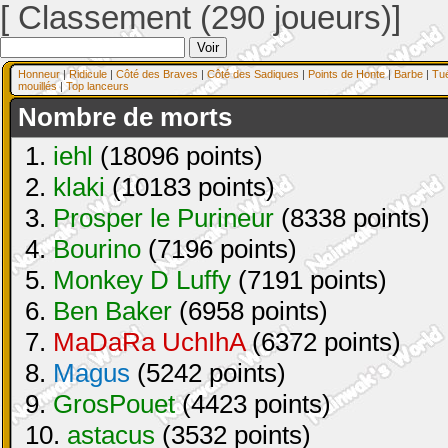
[ Classement (290 joueurs)]
Honneur
|
Ridicule
|
Côté des Braves
|
Côté des Sadiques
|
Points de Honte
|
Barbe
|
Tu
mouillés
|
Top lanceurs
Nombre de morts
1.
iehl
(18096 points)
2.
klaki
(10183 points)
3.
Prosper le Purineur
(8338 points)
4.
Bourino
(7196 points)
5.
Monkey D Luffy
(7191 points)
6.
Ben Baker
(6958 points)
7.
MaDaRa UchIhA
(6372 points)
8.
Magus
(5242 points)
9.
GrosPouet
(4423 points)
10.
astacus
(3532 points)