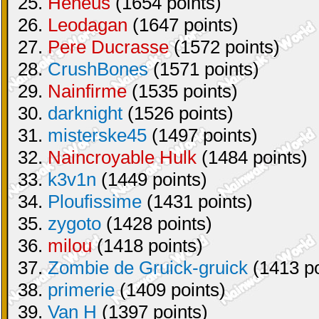
25.
Heneus
(1654 points)
26.
Leodagan
(1647 points)
27.
Pere Ducrasse
(1572 points)
28.
CrushBones
(1571 points)
29.
Nainfirme
(1535 points)
30.
darknight
(1526 points)
31.
misterske45
(1497 points)
32.
Naincroyable Hulk
(1484 points)
33.
k3v1n
(1449 points)
34.
Ploufissime
(1431 points)
35.
zygoto
(1428 points)
36.
milou
(1418 points)
37.
Zombie de Gruick-gruick
(1413 po
38.
primerie
(1409 points)
39.
Van H
(1397 points)