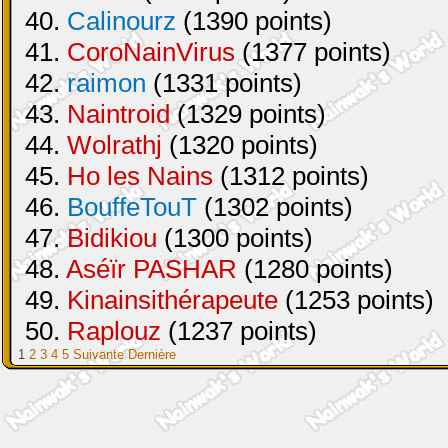
40.
Calinourz
(1390 points)
41.
CoroNainVirus
(1377 points)
42.
raimon
(1331 points)
43.
Naintroid
(1329 points)
44.
Wolrathj
(1320 points)
45.
Ho les Nains
(1312 points)
46.
BouffeTouT
(1302 points)
47.
Bidikiou
(1300 points)
48.
Aséïr PASHAR
(1280 points)
49.
Kinainsithérapeute
(1253 points)
50.
Raplouz
(1237 points)
1
2
3
4
5
Suivante
Dernière