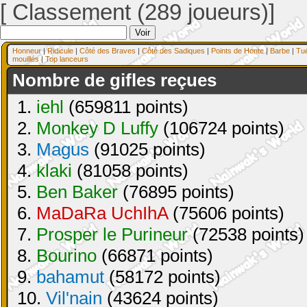
[ Classement (289 joueurs)]
Honneur
|
Ridicule
|
Côté des Braves
|
Côté des Sadiques
|
Points de Honte
|
Barbe
|
Tu
mouillés
|
Top lanceurs
Nombre de gifles reçues
1.
iehl
(659811 points)
2.
Monkey D Luffy
(106724 points)
3.
Magus
(91025 points)
4.
klaki
(81058 points)
5.
Ben Baker
(76895 points)
6.
MaDaRa UchIhA
(75606 points)
7.
Prosper le Purineur
(72538 points)
8.
Bourino
(66871 points)
9.
bahamut
(58172 points)
10.
Vil'nain
(43624 points)