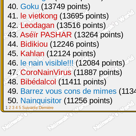
40.
Goku
(13749 points)
41.
le vietkong
(13695 points)
42.
Leodagan
(13516 points)
43.
Aséïr PASHAR
(13264 points)
44.
Bidikiou
(12246 points)
45.
Kahlan
(12124 points)
46.
le nain visible!!!
(12084 points)
47.
CoroNainVirus
(11887 points)
48.
Bibédalcol
(11411 points)
49.
Barrez vous cons de mimes
(1134
50.
Nainquisitor
(11256 points)
1
2
3
4
5
Suivante
Dernière