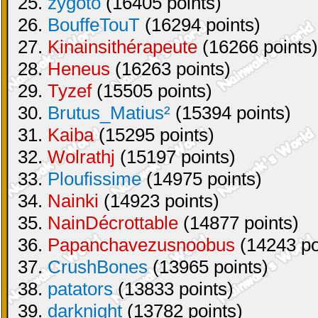
25.
zygoto
(16405 points)
26.
BouffeTouT
(16294 points)
27.
Kinainsithérapeute
(16266 points)
28.
Heneus
(16263 points)
29.
Tyzef
(15505 points)
30.
Brutus_Matius²
(15394 points)
31.
Kaiba
(15295 points)
32.
Wolrathj
(15197 points)
33.
Ploufissime
(14975 points)
34.
Nainki
(14923 points)
35.
NainDécrottable
(14877 points)
36.
Papanchavezusnoobus
(14243 po
37.
CrushBones
(13965 points)
38.
patators
(13833 points)
39.
darknight
(13782 points)