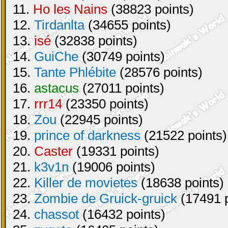
11.
Ho les Nains
(38823 points)
12.
Tirdanlta
(34655 points)
13.
isé
(32838 points)
14.
GuiChe
(30749 points)
15.
Tante Phlébite
(28576 points)
16.
astacus
(27011 points)
17.
rrr14
(23350 points)
18.
Zou
(22945 points)
19.
prince of darkness
(21522 points)
20.
Caster
(19331 points)
21.
k3v1n
(19006 points)
22.
Killer de movietes
(18638 points)
23.
Zombie de Gruick-gruick
(17491 p
24.
chassot
(16432 points)