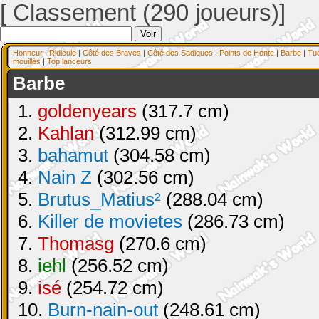
[ Classement (290 joueurs)]
Honneur
|
Ridicule
|
Côté des Braves
|
Côté des Sadiques
|
Points de Honte
|
Barbe
|
Tu
mouillés
|
Top lanceurs
Barbe
1.
goldenyears
(317.7 cm)
2.
Kahlan
(312.99 cm)
3.
bahamut
(304.58 cm)
4.
Nain Z
(302.56 cm)
5.
Brutus_Matius²
(288.04 cm)
6.
Killer de movietes
(286.73 cm)
7.
Thomasg
(270.6 cm)
8.
iehl
(256.52 cm)
9.
isé
(254.72 cm)
10.
Burn-nain-out
(248.61 cm)