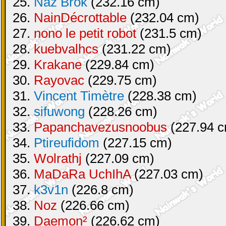
25.
Naz Brok
(232.16 cm)
26.
NainDécrottable
(232.04 cm)
27.
nono le petit robot
(231.5 cm)
28.
kuebvalhcs
(231.22 cm)
29.
Krakane
(229.84 cm)
30.
Rayovac
(229.75 cm)
31.
Vincent Timètre
(228.38 cm)
32.
sifuwong
(228.26 cm)
33.
Papanchavezusnoobus
(227.94 
34.
Ptireufidom
(227.15 cm)
35.
Wolrathj
(227.09 cm)
36.
MaDaRa UchIhA
(227.03 cm)
37.
k3v1n
(226.8 cm)
38.
Noz
(226.66 cm)
39.
Daemon²
(226.62 cm)