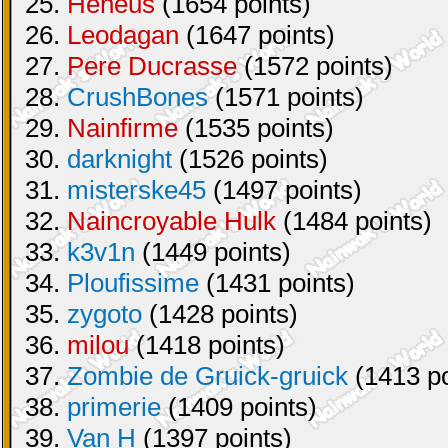
25.
Heneus
(1654 points)
26.
Leodagan
(1647 points)
27.
Pere Ducrasse
(1572 points)
28.
CrushBones
(1571 points)
29.
Nainfirme
(1535 points)
30.
darknight
(1526 points)
31.
misterske45
(1497 points)
32.
Naincroyable Hulk
(1484 points)
33.
k3v1n
(1449 points)
34.
Ploufissime
(1431 points)
35.
zygoto
(1428 points)
36.
milou
(1418 points)
37.
Zombie de Gruick-gruick
(1413 po
38.
primerie
(1409 points)
39.
Van H
(1397 points)