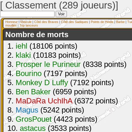
[ Classement (289 joueurs)]
Honneur
|
Ridicule
|
Côté des Braves
|
Côté des Sadiques
|
Points de Honte
|
Barbe
|
Tu
mouillés
|
Top lanceurs
Nombre de morts
1.
iehl
(18106 points)
2.
klaki
(10183 points)
3.
Prosper le Purineur
(8338 points)
4.
Bourino
(7197 points)
5.
Monkey D Luffy
(7192 points)
6.
Ben Baker
(6959 points)
7.
MaDaRa UchIhA
(6372 points)
8.
Magus
(5242 points)
9.
GrosPouet
(4423 points)
10.
astacus
(3533 points)