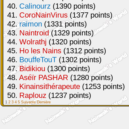
40.
Calinourz
(1390 points)
41.
CoroNainVirus
(1377 points)
42.
raimon
(1331 points)
43.
Naintroid
(1329 points)
44.
Wolrathj
(1320 points)
45.
Ho les Nains
(1312 points)
46.
BouffeTouT
(1302 points)
47.
Bidikiou
(1300 points)
48.
Aséïr PASHAR
(1280 points)
49.
Kinainsithérapeute
(1253 points)
50.
Raplouz
(1237 points)
1
2
3
4
5
Suivante
Dernière