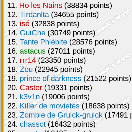
11.
Ho les Nains
(38834 points)
12.
Tirdanlta
(34655 points)
13.
isé
(32838 points)
14.
GuiChe
(30749 points)
15.
Tante Phlébite
(28576 points)
16.
astacus
(27011 points)
17.
rrr14
(23350 points)
18.
Zou
(22945 points)
19.
prince of darkness
(21522 points)
20.
Caster
(19331 points)
21.
k3v1n
(19006 points)
22.
Killer de movietes
(18638 points)
23.
Zombie de Gruick-gruick
(17491 p
24.
chassot
(16432 points)