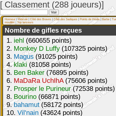
[ Classement (288 joueurs)]
Honneur
|
Ridicule
|
Côté des Braves
|
Côté des Sadiques
|
Points de Honte
|
Barbe
|
Tu
mouillés
|
Top lanceurs
Nombre de gifles reçues
1.
iehl
(660655 points)
2.
Monkey D Luffy
(107325 points)
3.
Magus
(91025 points)
4.
klaki
(81058 points)
5.
Ben Baker
(76895 points)
6.
MaDaRa UchIhA
(75606 points)
7.
Prosper le Purineur
(72538 points)
8.
Bourino
(66871 points)
9.
bahamut
(58172 points)
10.
Vil'nain
(43624 points)