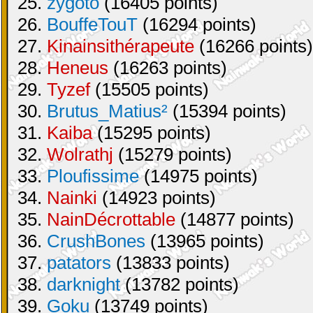
25.
zygoto
(16405 points)
26.
BouffeTouT
(16294 points)
27.
Kinainsithérapeute
(16266 points)
28.
Heneus
(16263 points)
29.
Tyzef
(15505 points)
30.
Brutus_Matius²
(15394 points)
31.
Kaiba
(15295 points)
32.
Wolrathj
(15279 points)
33.
Ploufissime
(14975 points)
34.
Nainki
(14923 points)
35.
NainDécrottable
(14877 points)
36.
CrushBones
(13965 points)
37.
patators
(13833 points)
38.
darknight
(13782 points)
39.
Goku
(13749 points)