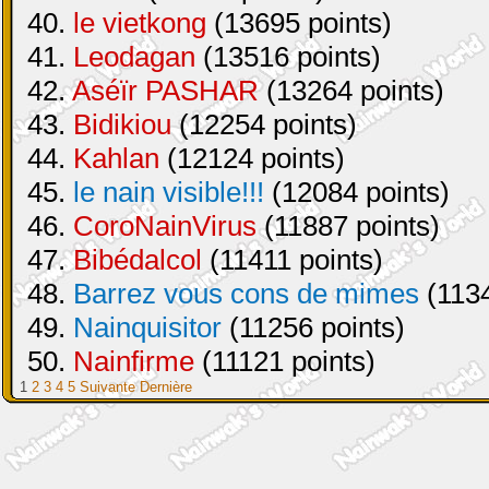
40.
le vietkong
(13695 points)
41.
Leodagan
(13516 points)
42.
Aséïr PASHAR
(13264 points)
43.
Bidikiou
(12254 points)
44.
Kahlan
(12124 points)
45.
le nain visible!!!
(12084 points)
46.
CoroNainVirus
(11887 points)
47.
Bibédalcol
(11411 points)
48.
Barrez vous cons de mimes
(1134
49.
Nainquisitor
(11256 points)
50.
Nainfirme
(11121 points)
1
2
3
4
5
Suivante
Dernière