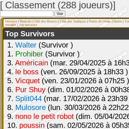
[ Classement (288 joueurs)]
Honneur
|
Ridicule
|
Côté des Braves
|
Côté des Sadiques
|
Points de Honte
|
Barbe
|
Tu
mouillés
|
Top lanceurs
Top Survivors
1.
Walter
(Survivor )
1.
Prohiber
(Survivor )
3.
Américain
(mar. 29/04/2025 à 16h3
4.
le boss
(ven. 26/09/2025 à 18h33 )
5.
Vicquet
(ven. 23/01/2026 à 07h25 
6.
Pur Shuy
(dim. 01/02/2026 à 00h38
7.
Split044
(mar. 17/02/2026 à 23h39 
8.
Mulosore
(lun. 30/03/2026 à 22h22
9.
nono le petit robot
(dim. 05/04/2026
10.
poussin
(sam. 02/05/2026 à 05h3