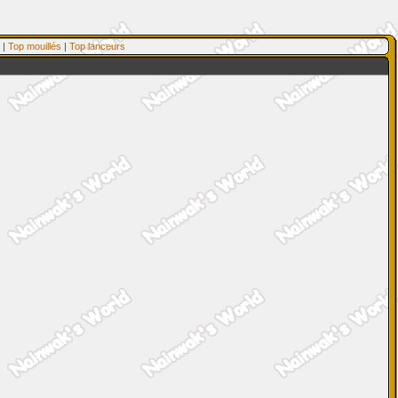
|
Top mouillés
|
Top lanceurs