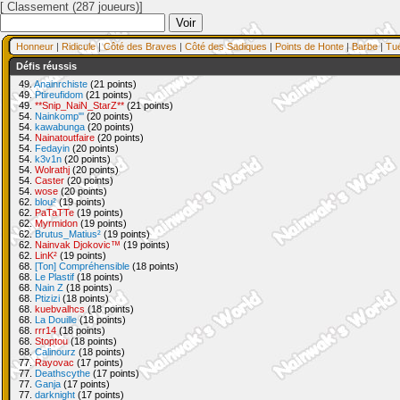
[ Classement (287 joueurs)]
Honneur
|
Ridicule
|
Côté des Braves
|
Côté des Sadiques
|
Points de Honte
|
Barbe
|
Tu
Défis réussis
49.
Anainrchiste
(21 points)
49.
Ptireufidom
(21 points)
49.
**Snip_NaiN_StarZ**
(21 points)
54.
Nainkomp"'
(20 points)
54.
kawabunga
(20 points)
54.
Nainatoutfaire
(20 points)
54.
Fedayin
(20 points)
54.
k3v1n
(20 points)
54.
Wolrathj
(20 points)
54.
Caster
(20 points)
54.
wose
(20 points)
62.
blou²
(19 points)
62.
PaTaTTe
(19 points)
62.
Myrmidon
(19 points)
62.
Brutus_Matius²
(19 points)
62.
Nainvak Djokovic™
(19 points)
62.
LinK²
(19 points)
68.
[Ton] Compréhensible
(18 points)
68.
Le Plastif
(18 points)
68.
Nain Z
(18 points)
68.
Ptizizi
(18 points)
68.
kuebvalhcs
(18 points)
68.
La Douille
(18 points)
68.
rrr14
(18 points)
68.
Stoptou
(18 points)
68.
Calinourz
(18 points)
77.
Rayovac
(17 points)
77.
Deathscythe
(17 points)
77.
Ganja
(17 points)
77.
darknight
(17 points)