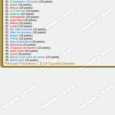
81.
Cristalnaine-LSI-bonne
(16 points)
81.
Snark
(16 points)
81.
Msyuu
(16 points)
81.
Le CoinCoin
(16 points)
81.
astacus
(16 points)
81.
Homelander
(16 points)
81.
esperanto
(16 points)
81.
Nainki
(16 points)
81.
trotard
(16 points)
81.
My Little Louisette
(16 points)
81.
Killer de movietes
(16 points)
81.
Magus
(16 points)
81.
Phénix
(16 points)
81.
King of Kekeland
(16 points)
95.
Nonostria
(15 points)
95.
Chasseur de fourbes
(15 points)
95.
mani l amie
(15 points)
95.
Tyzef
(15 points)
95.
Barrez vous cons de mimes
(15 points)
95.
Ploufissime
(15 points)
Première
Précédente
1
2
3
4
Suivante
Dernière