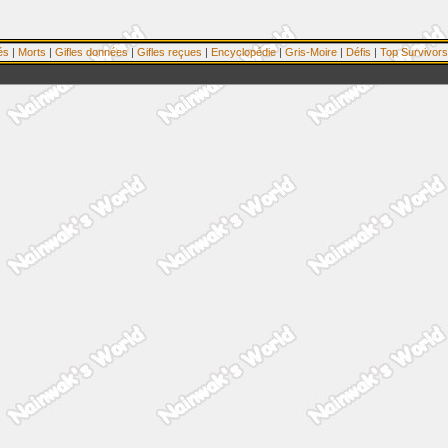
és
|
Morts
|
Gifles données
|
Gifles reçues
|
Encyclopédie
|
Gris-Moire
|
Défis
|
Top Survivors