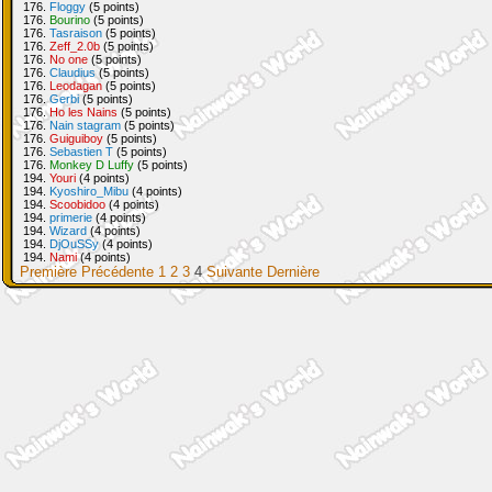
176.
Floggy
(5 points)
176.
Bourino
(5 points)
176.
Tasraison
(5 points)
176.
Zeff_2.0b
(5 points)
176.
No one
(5 points)
176.
Claudius
(5 points)
176.
Leodagan
(5 points)
176.
Gerbi
(5 points)
176.
Ho les Nains
(5 points)
176.
Nain stagram
(5 points)
176.
Guiguiboy
(5 points)
176.
Sebastien T
(5 points)
176.
Monkey D Luffy
(5 points)
194.
Youri
(4 points)
194.
Kyoshiro_Mibu
(4 points)
194.
Scoobidoo
(4 points)
194.
primerie
(4 points)
194.
Wizard
(4 points)
194.
DjOuSSy
(4 points)
194.
Nami
(4 points)
Première
Précédente
1
2
3
4
Suivante
Dernière