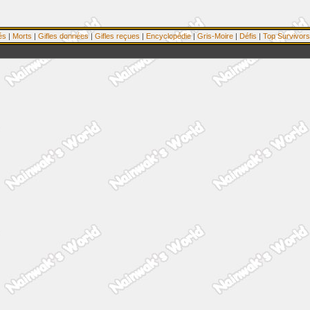
és
|
Morts
|
Gifles données
|
Gifles reçues
|
Encyclopédie
|
Gris-Moire
|
Défis
|
Top Survivors