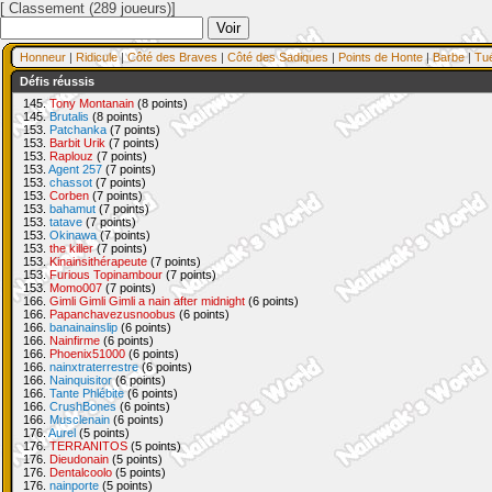
[ Classement (289 joueurs)]
Honneur
|
Ridicule
|
Côté des Braves
|
Côté des Sadiques
|
Points de Honte
|
Barbe
|
Tu
Défis réussis
145.
Tony Montanain
(8 points)
145.
Brutalis
(8 points)
153.
Patchanka
(7 points)
153.
Barbit Urik
(7 points)
153.
Raplouz
(7 points)
153.
Agent 257
(7 points)
153.
chassot
(7 points)
153.
Corben
(7 points)
153.
bahamut
(7 points)
153.
tatave
(7 points)
153.
Okinawa
(7 points)
153.
the killer
(7 points)
153.
Kinainsithérapeute
(7 points)
153.
Furious Topinambour
(7 points)
153.
Momo007
(7 points)
166.
Gimli Gimli Gimli a nain after midnight
(6 points)
166.
Papanchavezusnoobus
(6 points)
166.
banainainslip
(6 points)
166.
Nainfirme
(6 points)
166.
Phoenix51000
(6 points)
166.
nainxtraterrestre
(6 points)
166.
Nainquisitor
(6 points)
166.
Tante Phlébite
(6 points)
166.
CrushBones
(6 points)
166.
Musclenain
(6 points)
176.
Aurel
(5 points)
176.
TERRANITOS
(5 points)
176.
Dieudonain
(5 points)
176.
Dentalcoolo
(5 points)
176.
nainporte
(5 points)