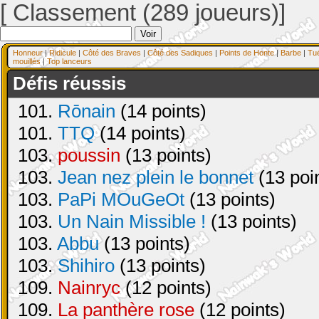
[ Classement (289 joueurs)]
Honneur
|
Ridicule
|
Côté des Braves
|
Côté des Sadiques
|
Points de Honte
|
Barbe
|
Tu
mouillés
|
Top lanceurs
Défis réussis
101.
Rōnain
(14 points)
101.
TTQ
(14 points)
103.
poussin
(13 points)
103.
Jean nez plein le bonnet
(13 poi
103.
PaPi MOuGeOt
(13 points)
103.
Un Nain Missible !
(13 points)
103.
Abbu
(13 points)
103.
Shihiro
(13 points)
109.
Nainryc
(12 points)
109.
La panthère rose
(12 points)