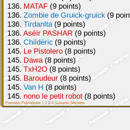
136.
MATAF
(9 points)
136.
Zombie de Gruick-gruick
(9 poin
136.
Tirdanlta
(9 points)
136.
Aséïr PASHAR
(9 points)
136.
Childéric
(9 points)
145.
Le Pistolero
(8 points)
145.
Dawa
(8 points)
145.
TxH2O
(8 points)
145.
Baroudeur
(8 points)
145.
Van H
(8 points)
145.
nono le petit robot
(8 points)
Première
Précédente
1
2
3
4
Suivante
Dernière