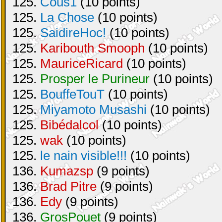
125.
Cous1
(10 points)
125.
La Chose
(10 points)
125.
SaidireHoc!
(10 points)
125.
Karibouth Smooph
(10 points)
125.
MauriceRicard
(10 points)
125.
Prosper le Purineur
(10 points)
125.
BouffeTouT
(10 points)
125.
Miyamoto Musashi
(10 points)
125.
Bibédalcol
(10 points)
125.
wak
(10 points)
125.
le nain visible!!!
(10 points)
136.
Kumazsp
(9 points)
136.
Brad Pitre
(9 points)
136.
Edy
(9 points)
136.
GrosPouet
(9 points)