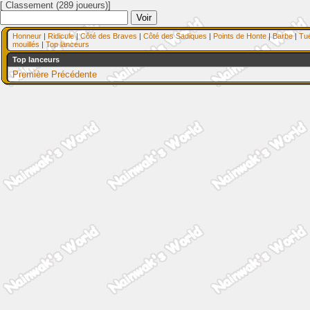
[ Classement (289 joueurs)]
Honneur
|
Ridicule
|
Côté des Braves
|
Côté des Sadiques
|
Points de Honte
|
Barbe
|
Tu
mouillés
|
Top lanceurs
Top lanceurs
Première
Précédente