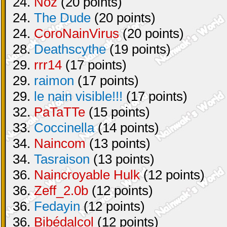
24.
Noz
(20 points)
24.
The Dude
(20 points)
24.
CoroNainVirus
(20 points)
28.
Deathscythe
(19 points)
29.
rrr14
(17 points)
29.
raimon
(17 points)
29.
le nain visible!!!
(17 points)
32.
PaTaTTe
(15 points)
33.
Coccinella
(14 points)
34.
Naincom
(13 points)
34.
Tasraison
(13 points)
36.
Naincroyable Hulk
(12 points)
36.
Zeff_2.0b
(12 points)
36.
Fedayin
(12 points)
36.
Bibédalcol
(12 points)