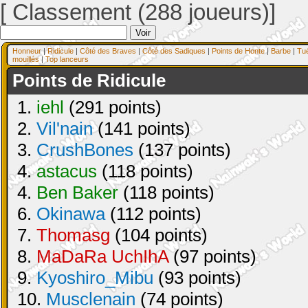
[ Classement (288 joueurs)]
Honneur
|
Ridicule
|
Côté des Braves
|
Côté des Sadiques
|
Points de Honte
|
Barbe
|
Tu
mouillés
|
Top lanceurs
Points de Ridicule
1.
iehl
(291 points)
2.
Vil'nain
(141 points)
3.
CrushBones
(137 points)
4.
astacus
(118 points)
4.
Ben Baker
(118 points)
6.
Okinawa
(112 points)
7.
Thomasg
(104 points)
8.
MaDaRa UchIhA
(97 points)
9.
Kyoshiro_Mibu
(93 points)
10.
Musclenain
(74 points)