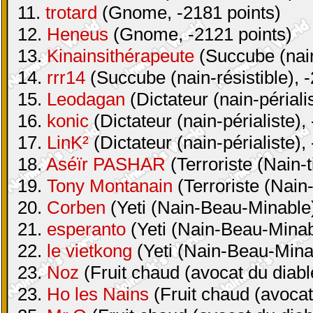
11.
trotard
(Gnome, -2181 points)
12.
Heneus
(Gnome, -2121 points)
13.
Kinainsithérapeute
(Succube (nain-
14.
rrr14
(Succube (nain-résistible), 
15.
Leodagan
(Dictateur (nain-périali
16.
konic
(Dictateur (nain-périaliste),
17.
LinK²
(Dictateur (nain-périaliste),
18.
Aséïr PASHAR
(Terroriste (Nain-t
19.
Tony Montanain
(Terroriste (Nain-
20.
Corben
(Yeti (Nain-Beau-Minable)
21.
esperanto
(Yeti (Nain-Beau-Minabl
22.
le vietkong
(Yeti (Nain-Beau-Minab
23.
Noz
(Fruit chaud (avocat du diabl
23.
Ho les Nains
(Fruit chaud (avocat