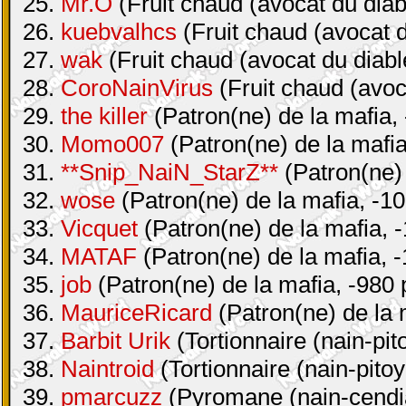
25.
Mr.O
(Fruit chaud (avocat du diab
26.
kuebvalhcs
(Fruit chaud (avocat d
27.
wak
(Fruit chaud (avocat du diabl
28.
CoroNainVirus
(Fruit chaud (avoc
29.
the killer
(Patron(ne) de la mafia, 
30.
Momo007
(Patron(ne) de la mafia
31.
**Snip_NaiN_StarZ**
(Patron(ne) 
32.
wose
(Patron(ne) de la mafia, -10
33.
Vicquet
(Patron(ne) de la mafia, -
34.
MATAF
(Patron(ne) de la mafia, -
35.
job
(Patron(ne) de la mafia, -980 
36.
MauriceRicard
(Patron(ne) de la 
37.
Barbit Urik
(Tortionnaire (nain-pit
38.
Naintroid
(Tortionnaire (nain-pitoy
39.
pmarcuzz
(Pyromane (nain-cendia