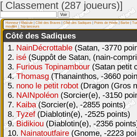
[ Classement (287 joueurs)]
Honneur
|
Ridicule
|
Côté des Braves
|
Côté des Sadiques
|
Points de Honte
|
Barbe
|
Tu
mouillés
|
Top lanceurs
Côté des Sadiques
1.
NainDécrottable
(Satan, -3770 poin
2.
isé
(Suppôt de Satan, (nain-compri
3.
Furious Topinambour
(Satan petit 
4.
Thomasg
(Thanainthos, -3660 poin
5.
nono le petit robot
(Dragon (Gros na
6.
NAINpoléon
(Sorcier(e), -3150 poi
7.
Kaiba
(Sorcier(e), -2855 points)
8.
Tyzef
(Diablotin(e), -2525 points)
9.
Bidikiou
(Diablotin(e), -2356 points
10.
Nainatoutfaire
(Gnome, -2223 poi