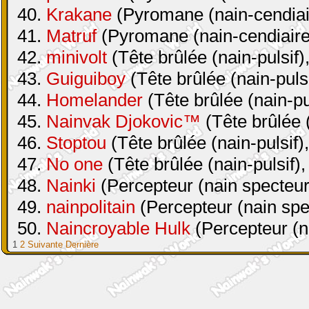
40.
Krakane
(Pyromane (nain-cendiair
41.
Matruf
(Pyromane (nain-cendiaire 
42.
minivolt
(Tête brûlée (nain-pulsif)
43.
Guiguiboy
(Tête brûlée (nain-pulsi
44.
Homelander
(Tête brûlée (nain-pul
45.
Nainvak Djokovic™
(Tête brûlée (
46.
Stoptou
(Tête brûlée (nain-pulsif)
47.
No one
(Tête brûlée (nain-pulsif),
48.
Nainki
(Percepteur (nain specteur
49.
nainpolitain
(Percepteur (nain spe
50.
Naincroyable Hulk
(Percepteur (n
1
2
Suivante
Dernière