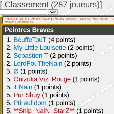
[ Classement (287 joueurs)]
Honneur
|
Ridicule
|
Côté des Braves
|
Côté des Sadiques
|
Points de Honte
|
Barbe
|
Tu
mouillés
|
Top lanceurs
Peintres Braves
1.
BouffeTouT
(4 points)
2.
My Little Louisette
(2 points)
2.
Sebastien T
(2 points)
2.
LordFouTheNain
(2 points)
5.
Ø
(1 points)
5.
Onizuka Vizi Rouge
(1 points)
5.
TiNain
(1 points)
5.
Pur Shuy
(1 points)
5.
Ptireufidom
(1 points)
5.
**Snip_NaiN_StarZ**
(1 points)