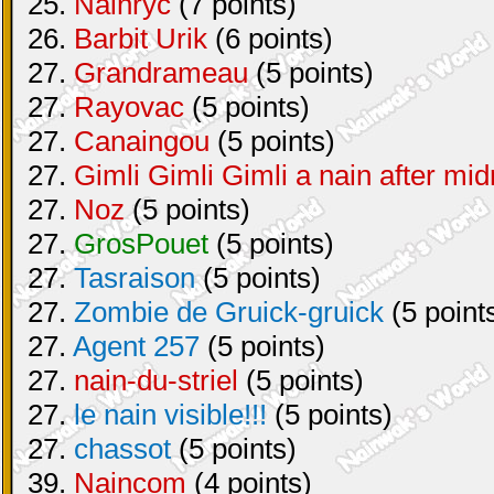
25.
Nainryc
(7 points)
26.
Barbit Urik
(6 points)
27.
Grandrameau
(5 points)
27.
Rayovac
(5 points)
27.
Canaingou
(5 points)
27.
Gimli Gimli Gimli a nain after mid
27.
Noz
(5 points)
27.
GrosPouet
(5 points)
27.
Tasraison
(5 points)
27.
Zombie de Gruick-gruick
(5 point
27.
Agent 257
(5 points)
27.
nain-du-striel
(5 points)
27.
le nain visible!!!
(5 points)
27.
chassot
(5 points)
39.
Naincom
(4 points)