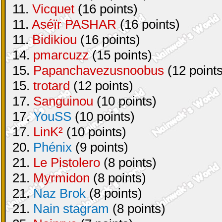
11.
Vicquet
(16 points)
11.
Aséïr PASHAR
(16 points)
11.
Bidikiou
(16 points)
14.
pmarcuzz
(15 points)
15.
Papanchavezusnoobus
(12 points
15.
trotard
(12 points)
17.
Sanguinou
(10 points)
17.
YouSS
(10 points)
17.
LinK²
(10 points)
20.
Phénix
(9 points)
21.
Le Pistolero
(8 points)
21.
Myrmidon
(8 points)
21.
Naz Brok
(8 points)
21.
Nain stagram
(8 points)