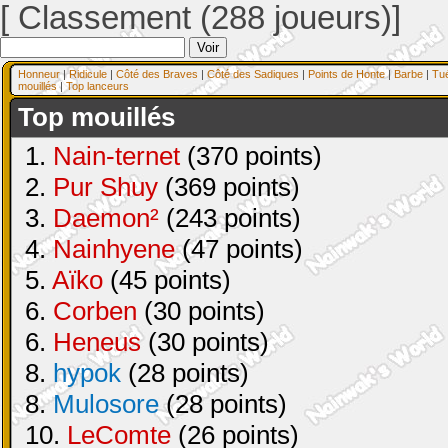
[ Classement (288 joueurs)]
Honneur
|
Ridicule
|
Côté des Braves
|
Côté des Sadiques
|
Points de Honte
|
Barbe
|
Tu
mouillés
|
Top lanceurs
Top mouillés
1.
Nain-ternet
(370 points)
2.
Pur Shuy
(369 points)
3.
Daemon²
(243 points)
4.
Nainhyene
(47 points)
5.
Aïko
(45 points)
6.
Corben
(30 points)
6.
Heneus
(30 points)
8.
hypok
(28 points)
8.
Mulosore
(28 points)
10.
LeComte
(26 points)