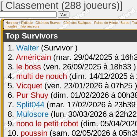
[ Classement (288 joueurs)]
Honneur
|
Ridicule
|
Côté des Braves
|
Côté des Sadiques
|
Points de Honte
|
Barbe
|
Tu
mouillés
|
Top lanceurs
Top Survivors
1.
Walter
(Survivor )
2.
Américain
(mar. 29/04/2025 à 16h3
3.
le boss
(ven. 26/09/2025 à 18h33 )
4.
multi de nouch
(dim. 14/12/2025 à 
5.
Vicquet
(ven. 23/01/2026 à 07h25 
6.
Pur Shuy
(dim. 01/02/2026 à 00h38
7.
Split044
(mar. 17/02/2026 à 23h39 
8.
Mulosore
(lun. 30/03/2026 à 22h22
9.
nono le petit robot
(dim. 05/04/2026
10.
poussin
(sam. 02/05/2026 à 05h3