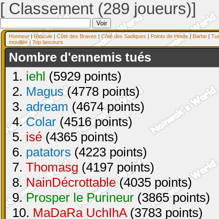
[ Classement (289 joueurs)]
Honneur
|
Ridicule
|
Côté des Braves
|
Côté des Sadiques
|
Points de Honte
|
Barbe
|
Tu
mouillés
|
Top lanceurs
Nombre d'ennemis tués
1.
iehl
(5929 points)
2.
Magus
(4778 points)
3.
adream
(4674 points)
4.
Colar
(4516 points)
5.
isé
(4365 points)
6.
patators
(4223 points)
7.
Thomasg
(4197 points)
8.
NainDécrottable
(4035 points)
9.
Prosper le Purineur
(3865 points)
10.
MaDaRa UchIhA
(3783 points)