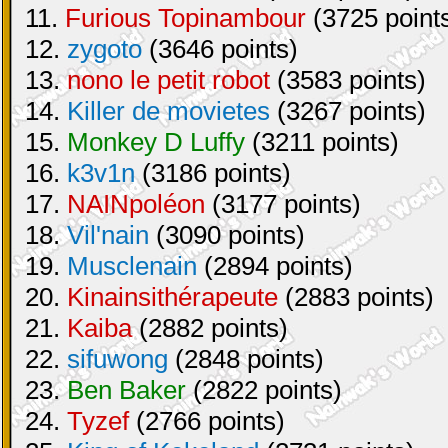
11.
Furious Topinambour
(3725 point
12.
zygoto
(3646 points)
13.
nono le petit robot
(3583 points)
14.
Killer de movietes
(3267 points)
15.
Monkey D Luffy
(3211 points)
16.
k3v1n
(3186 points)
17.
NAINpoléon
(3177 points)
18.
Vil'nain
(3090 points)
19.
Musclenain
(2894 points)
20.
Kinainsithérapeute
(2883 points)
21.
Kaiba
(2882 points)
22.
sifuwong
(2848 points)
23.
Ben Baker
(2822 points)
24.
Tyzef
(2766 points)