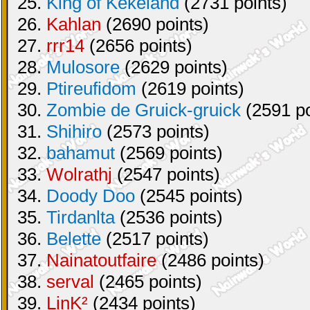
25.
King of Kekeland
(2731 points)
26.
Kahlan
(2690 points)
27.
rrr14
(2656 points)
28.
Mulosore
(2629 points)
29.
Ptireufidom
(2619 points)
30.
Zombie de Gruick-gruick
(2591 po
31.
Shihiro
(2573 points)
32.
bahamut
(2569 points)
33.
Wolrathj
(2547 points)
34.
Doody Doo
(2545 points)
35.
Tirdanlta
(2536 points)
36.
Belette
(2517 points)
37.
Nainatoutfaire
(2486 points)
38.
serval
(2465 points)
39.
LinK²
(2434 points)