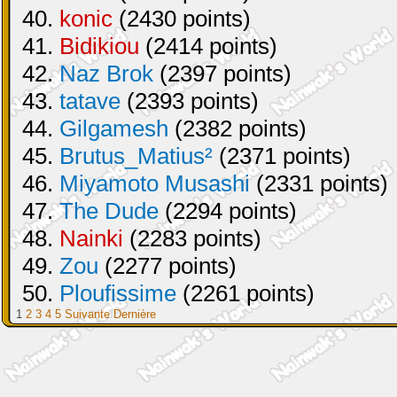
40.
konic
(2430 points)
41.
Bidikiou
(2414 points)
42.
Naz Brok
(2397 points)
43.
tatave
(2393 points)
44.
Gilgamesh
(2382 points)
45.
Brutus_Matius²
(2371 points)
46.
Miyamoto Musashi
(2331 points)
47.
The Dude
(2294 points)
48.
Nainki
(2283 points)
49.
Zou
(2277 points)
50.
Ploufissime
(2261 points)
1
2
3
4
5
Suivante
Dernière