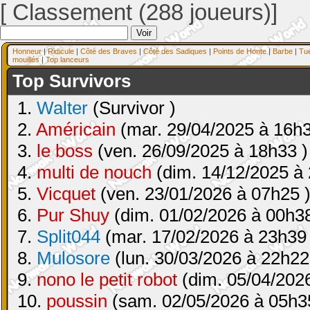
[ Classement (288 joueurs)]
Honneur
|
Ridicule
|
Côté des Braves
|
Côté des Sadiques
|
Points de Honte
|
Barbe
|
Tu
mouillés
|
Top lanceurs
Top Survivors
1.
Walter
(Survivor )
2.
Américain
(mar. 29/04/2025 à 16h3
3.
le boss
(ven. 26/09/2025 à 18h33 )
4.
multi de nouch
(dim. 14/12/2025 à 
5.
Vicquet
(ven. 23/01/2026 à 07h25 
6.
Pur Shuy
(dim. 01/02/2026 à 00h38
7.
Split044
(mar. 17/02/2026 à 23h39 
8.
Mulosore
(lun. 30/03/2026 à 22h22
9.
nono le petit robot
(dim. 05/04/2026
10.
poussin
(sam. 02/05/2026 à 05h3