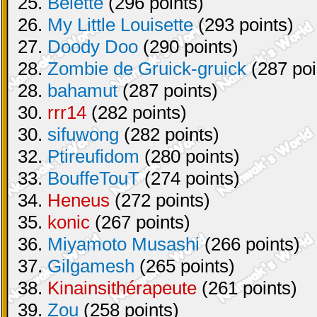
25.
Belette
(296 points)
26.
My Little Louisette
(293 points)
27.
Doody Doo
(290 points)
28.
Zombie de Gruick-gruick
(287 poi
28.
bahamut
(287 points)
30.
rrr14
(282 points)
30.
sifuwong
(282 points)
32.
Ptireufidom
(280 points)
33.
BouffeTouT
(274 points)
34.
Heneus
(272 points)
35.
konic
(267 points)
36.
Miyamoto Musashi
(266 points)
37.
Gilgamesh
(265 points)
38.
Kinainsithérapeute
(261 points)
39.
Zou
(258 points)