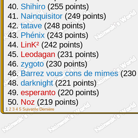
40.
Shihiro
(255 points)
41.
Nainquisitor
(249 points)
42.
tatave
(248 points)
43.
Phénix
(243 points)
44.
LinK²
(242 points)
45.
Leodagan
(231 points)
46.
zygoto
(230 points)
46.
Barrez vous cons de mimes
(230 
48.
darknight
(221 points)
49.
esperanto
(220 points)
50.
Noz
(219 points)
1
2
3
4
5
Suivante
Dernière