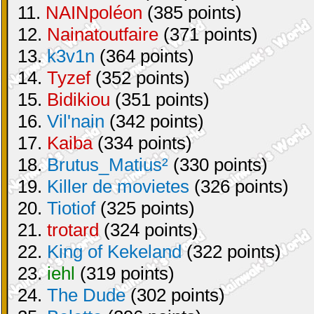
11.
NAINpoléon
(385 points)
12.
Nainatoutfaire
(371 points)
13.
k3v1n
(364 points)
14.
Tyzef
(352 points)
15.
Bidikiou
(351 points)
16.
Vil'nain
(342 points)
17.
Kaiba
(334 points)
18.
Brutus_Matius²
(330 points)
19.
Killer de movietes
(326 points)
20.
Tiotiof
(325 points)
21.
trotard
(324 points)
22.
King of Kekeland
(322 points)
23.
iehl
(319 points)
24.
The Dude
(302 points)