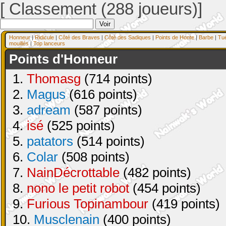
[ Classement (288 joueurs)]
Honneur
|
Ridicule
|
Côté des Braves
|
Côté des Sadiques
|
Points de Honte
|
Barbe
|
Tu
mouillés
|
Top lanceurs
Points d'Honneur
1.
Thomasg
(714 points)
2.
Magus
(616 points)
3.
adream
(587 points)
4.
isé
(525 points)
5.
patators
(514 points)
6.
Colar
(508 points)
7.
NainDécrottable
(482 points)
8.
nono le petit robot
(454 points)
9.
Furious Topinambour
(419 points)
10.
Musclenain
(400 points)