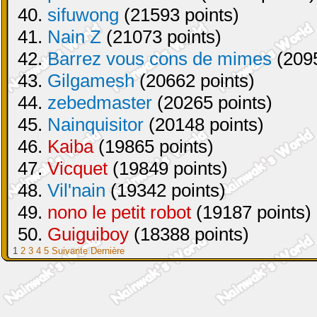
40.
sifuwong
(21593 points)
41.
Nain Z
(21073 points)
42.
Barrez vous cons de mimes
(2095
43.
Gilgamesh
(20662 points)
44.
zebedmaster
(20265 points)
45.
Nainquisitor
(20148 points)
46.
Kaiba
(19865 points)
47.
Vicquet
(19849 points)
48.
Vil'nain
(19342 points)
49.
nono le petit robot
(19187 points)
50.
Guiguiboy
(18388 points)
1
2
3
4
5
Suivante
Dernière