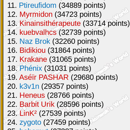
11.
Ptireufidom
(34889 points)
12.
Myrmidon
(34723 points)
13.
Kinainsithérapeute
(33714 points)
14.
kuebvalhcs
(32739 points)
15.
Naz Brok
(32260 points)
16.
Bidikiou
(31864 points)
17.
Krakane
(31065 points)
18.
Phénix
(31031 points)
19.
Aséïr PASHAR
(29680 points)
20.
k3v1n
(29357 points)
21.
Heneus
(28766 points)
22.
Barbit Urik
(28596 points)
23.
LinK²
(27539 points)
24.
zygoto
(27459 points)