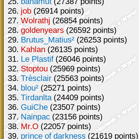
25.
bahamut
(27387 points)
26.
job
(26914 points)
27.
Wolrathj
(26854 points)
28.
goldenyears
(26592 points)
29.
Brutus_Matius²
(26253 points)
30.
Kahlan
(26135 points)
31.
Le Plastif
(26046 points)
32.
Stoptou
(25969 points)
33.
Trèsclair
(25563 points)
34.
blou²
(25271 points)
35.
Tirdanlta
(24409 points)
36.
GuiChe
(23507 points)
37.
Nainpac
(23156 points)
38.
Mr.O
(22057 points)
39.
prince of darkness
(21619 points)