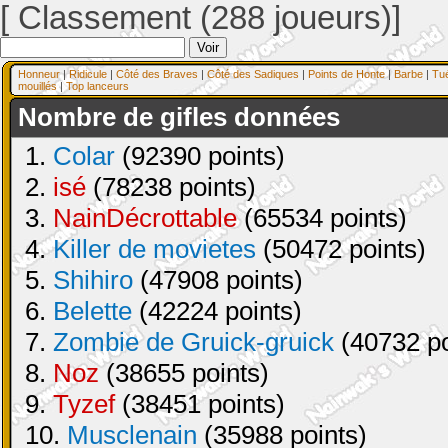
[ Classement (288 joueurs)]
Honneur
|
Ridicule
|
Côté des Braves
|
Côté des Sadiques
|
Points de Honte
|
Barbe
|
Tu
mouillés
|
Top lanceurs
Nombre de gifles données
1.
Colar
(92390 points)
2.
isé
(78238 points)
3.
NainDécrottable
(65534 points)
4.
Killer de movietes
(50472 points)
5.
Shihiro
(47908 points)
6.
Belette
(42224 points)
7.
Zombie de Gruick-gruick
(40732 po
8.
Noz
(38655 points)
9.
Tyzef
(38451 points)
10.
Musclenain
(35988 points)