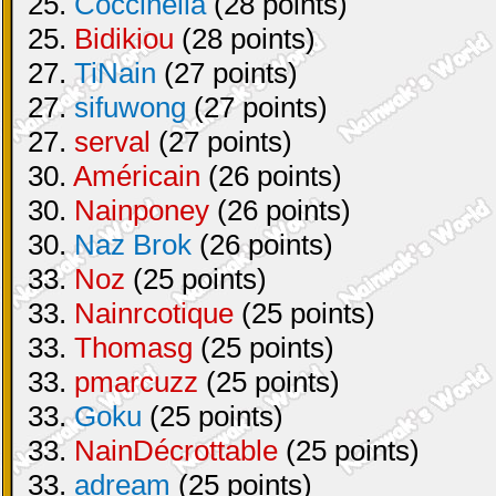
25.
Coccinella
(28 points)
25.
Bidikiou
(28 points)
27.
TiNain
(27 points)
27.
sifuwong
(27 points)
27.
serval
(27 points)
30.
Américain
(26 points)
30.
Nainponey
(26 points)
30.
Naz Brok
(26 points)
33.
Noz
(25 points)
33.
Nainrcotique
(25 points)
33.
Thomasg
(25 points)
33.
pmarcuzz
(25 points)
33.
Goku
(25 points)
33.
NainDécrottable
(25 points)
33.
adream
(25 points)