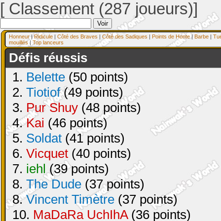
[ Classement (287 joueurs)]
Honneur
|
Ridicule
|
Côté des Braves
|
Côté des Sadiques
|
Points de Honte
|
Barbe
|
Tu
mouillés
|
Top lanceurs
Défis réussis
1.
Belette
(50 points)
2.
Tiotiof
(49 points)
3.
Pur Shuy
(48 points)
4.
Kai
(46 points)
5.
Soldat
(41 points)
6.
Vicquet
(40 points)
7.
iehl
(39 points)
8.
The Dude
(37 points)
8.
Vincent Timètre
(37 points)
10.
MaDaRa UchIhA
(36 points)