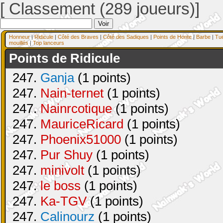
[ Classement (289 joueurs)]
Honneur
|
Ridicule
|
Côté des Braves
|
Côté des Sadiques
|
Points de Honte
|
Barbe
|
Tu
mouillés
|
Top lanceurs
Points de Ridicule
247.
Ganja
(1 points)
247.
Nain-ternet
(1 points)
247.
Nainrcotique
(1 points)
247.
MauriceRicard
(1 points)
247.
Phoenix51000
(1 points)
247.
Pur Shuy
(1 points)
247.
minivolt
(1 points)
247.
le boss
(1 points)
247.
Ka-TGV
(1 points)
247.
Calinourz
(1 points)