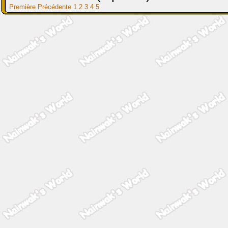
Première
Précédente
1
2
3
4
5