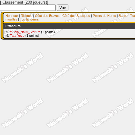
[ Classement (288 joueurs)]
Honneur
|
Ridicule
|
Côté des Braves
|
Côté des Sadiques
|
Points de Honte
|
Barbe
|
Tu
mouillés
|
Top lanceurs
Effaceurs
9.
**Snip_NaiN_StarZ**
(1 points)
9.
Tata Yoyo
(1 points)