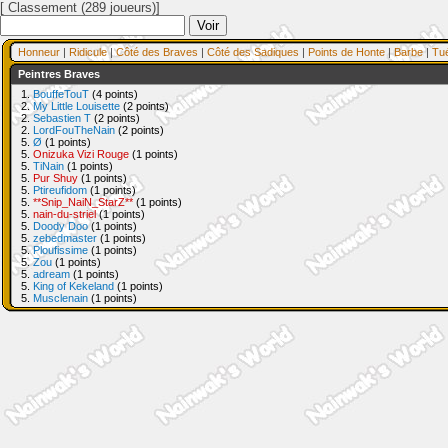
[ Classement (289 joueurs)]
Honneur
|
Ridicule
|
Côté des Braves
|
Côté des Sadiques
|
Points de Honte
|
Barbe
|
Tu
Peintres Braves
1.
BouffeTouT
(4 points)
2.
My Little Louisette
(2 points)
2.
Sebastien T
(2 points)
2.
LordFouTheNain
(2 points)
5.
Ø
(1 points)
5.
Onizuka Vizi Rouge
(1 points)
5.
TiNain
(1 points)
5.
Pur Shuy
(1 points)
5.
Ptireufidom
(1 points)
5.
**Snip_NaiN_StarZ**
(1 points)
5.
nain-du-striel
(1 points)
5.
Doody Doo
(1 points)
5.
zebedmaster
(1 points)
5.
Ploufissime
(1 points)
5.
Zou
(1 points)
5.
adream
(1 points)
5.
King of Kekeland
(1 points)
5.
Musclenain
(1 points)