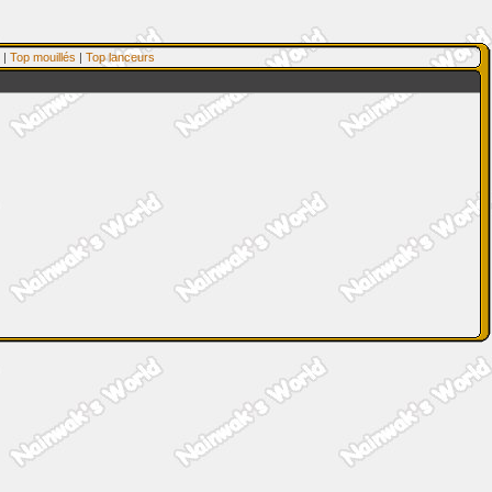
|
Top mouillés
|
Top lanceurs