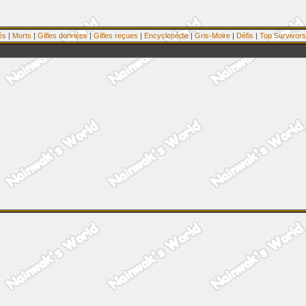
és
|
Morts
|
Gifles données
|
Gifles reçues
|
Encyclopédie
|
Gris-Moire
|
Défis
|
Top Survivors