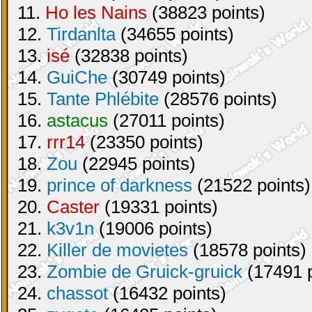
11.
Ho les Nains
(38823 points)
12.
Tirdanlta
(34655 points)
13.
isé
(32838 points)
14.
GuiChe
(30749 points)
15.
Tante Phlébite
(28576 points)
16.
astacus
(27011 points)
17.
rrr14
(23350 points)
18.
Zou
(22945 points)
19.
prince of darkness
(21522 points)
20.
Caster
(19331 points)
21.
k3v1n
(19006 points)
22.
Killer de movietes
(18578 points)
23.
Zombie de Gruick-gruick
(17491 p
24.
chassot
(16432 points)