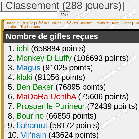
[ Classement (288 joueurs)]
Honneur
|
Ridicule
|
Côté des Braves
|
Côté des Sadiques
|
Points de Honte
|
Barbe
|
Tu
mouillés
|
Top lanceurs
Nombre de gifles reçues
1.
iehl
(658884 points)
2.
Monkey D Luffy
(106693 points)
3.
Magus
(91025 points)
4.
klaki
(81056 points)
5.
Ben Baker
(76895 points)
6.
MaDaRa UchIhA
(75606 points)
7.
Prosper le Purineur
(72439 points)
8.
Bourino
(66855 points)
9.
bahamut
(58172 points)
10.
Vil'nain
(43624 points)