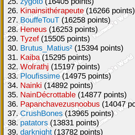
25.
zygoto
(16405 points)
26.
Kinainsithérapeute
(16266 points)
27.
BouffeTouT
(16258 points)
28.
Heneus
(16253 points)
29.
Tyzef
(15505 points)
30.
Brutus_Matius²
(15394 points)
31.
Kaiba
(15295 points)
32.
Wolrathj
(15197 points)
33.
Ploufissime
(14975 points)
34.
Nainki
(14892 points)
35.
NainDécrottable
(14877 points)
36.
Papanchavezusnoobus
(14047 po
37.
CrushBones
(13965 points)
38.
patators
(13831 points)
39.
darknight
(13782 points)