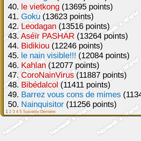
40.
le vietkong
(13695 points)
41.
Goku
(13623 points)
42.
Leodagan
(13516 points)
43.
Aséïr PASHAR
(13264 points)
44.
Bidikiou
(12246 points)
45.
le nain visible!!!
(12084 points)
46.
Kahlan
(12077 points)
47.
CoroNainVirus
(11887 points)
48.
Bibédalcol
(11411 points)
49.
Barrez vous cons de mimes
(1134
50.
Nainquisitor
(11256 points)
1
2
3
4
5
Suivante
Dernière