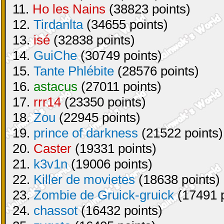
11.
Ho les Nains
(38823 points)
12.
Tirdanlta
(34655 points)
13.
isé
(32838 points)
14.
GuiChe
(30749 points)
15.
Tante Phlébite
(28576 points)
16.
astacus
(27011 points)
17.
rrr14
(23350 points)
18.
Zou
(22945 points)
19.
prince of darkness
(21522 points)
20.
Caster
(19331 points)
21.
k3v1n
(19006 points)
22.
Killer de movietes
(18638 points)
23.
Zombie de Gruick-gruick
(17491 p
24.
chassot
(16432 points)