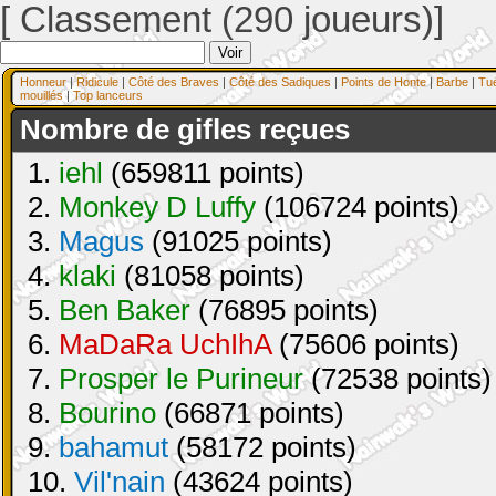
[ Classement (290 joueurs)]
Honneur
|
Ridicule
|
Côté des Braves
|
Côté des Sadiques
|
Points de Honte
|
Barbe
|
Tu
mouillés
|
Top lanceurs
Nombre de gifles reçues
1.
iehl
(659811 points)
2.
Monkey D Luffy
(106724 points)
3.
Magus
(91025 points)
4.
klaki
(81058 points)
5.
Ben Baker
(76895 points)
6.
MaDaRa UchIhA
(75606 points)
7.
Prosper le Purineur
(72538 points)
8.
Bourino
(66871 points)
9.
bahamut
(58172 points)
10.
Vil'nain
(43624 points)