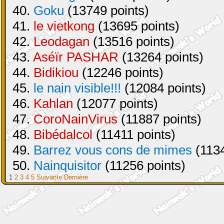
40.
Goku
(13749 points)
41.
le vietkong
(13695 points)
42.
Leodagan
(13516 points)
43.
Aséïr PASHAR
(13264 points)
44.
Bidikiou
(12246 points)
45.
le nain visible!!!
(12084 points)
46.
Kahlan
(12077 points)
47.
CoroNainVirus
(11887 points)
48.
Bibédalcol
(11411 points)
49.
Barrez vous cons de mimes
(1134
50.
Nainquisitor
(11256 points)
1
2
3
4
5
Suivante
Dernière