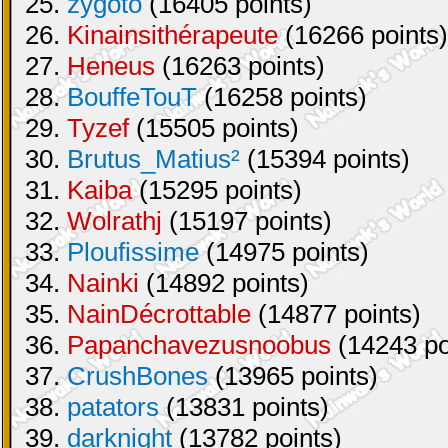
25.
zygoto
(16405 points)
26.
Kinainsithérapeute
(16266 points)
27.
Heneus
(16263 points)
28.
BouffeTouT
(16258 points)
29.
Tyzef
(15505 points)
30.
Brutus_Matius²
(15394 points)
31.
Kaiba
(15295 points)
32.
Wolrathj
(15197 points)
33.
Ploufissime
(14975 points)
34.
Nainki
(14892 points)
35.
NainDécrottable
(14877 points)
36.
Papanchavezusnoobus
(14243 po
37.
CrushBones
(13965 points)
38.
patators
(13831 points)
39.
darknight
(13782 points)